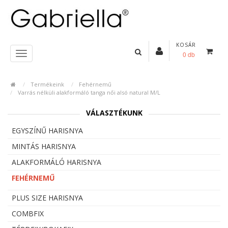
KOSÁR
0 db
Termékeink
Fehérnemű
Varrás nélküli alakformáló tanga női alsó natural M/L
VÁLASZTÉKUNK
EGYSZÍNŰ HARISNYA
MINTÁS HARISNYA
ALAKFORMÁLÓ HARISNYA
FEHÉRNEMŰ
PLUS SIZE HARISNYA
COMBFIX