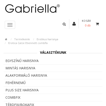
KOSÁR
0 db
Termékeink
Erotikus harisnya
Erotica Calze Etiennett combfix
VÁLASZTÉKUNK
EGYSZÍNŰ HARISNYA
MINTÁS HARISNYA
ALAKFORMÁLÓ HARISNYA
FEHÉRNEMŰ
PLUS SIZE HARISNYA
COMBFIX
TÉRDFIX/BOKAFIX