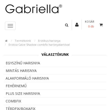
KOSÁR
0 db
Termékeink
Erotikus harisnya
Erotica Calze Shadow combfix harisnyatartóval
VÁLASZTÉKUNK
EGYSZÍNŰ HARISNYA
MINTÁS HARISNYA
ALAKFORMÁLÓ HARISNYA
FEHÉRNEMŰ
PLUS SIZE HARISNYA
COMBFIX
TÉRDFIX/BOKAFIX