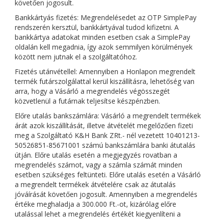
követően jogosult.
Bankkártyás fizetés:
Megrendelésedet az OTP SimplePay
rendszerén kersztül, bankkártyával tudod kifizetni.
A
bankkártya adatokat minden esetben csak a SimplePay
oldalán kell megadnia, így azok semmilyen körülmények
között nem jutnak el a szolgáltatóhoz.
Fizetés utánvétellel: Amennyiben a Honlapon megrendelt
termék futárszolgálattal kerül kiszállításra, lehetőség van
arra, hogy a Vásárló a megrendelés végösszegét
közvetlenül a futárnak teljesítse készpénzben.
Előre utalás bankszámlára: Vásárló a megrendelt termékek
árát azok kiszállítását, illetve átvételét megelőzően fizeti
meg a Szolgáltató K&H Bank ZRt.- nél vezetett 10401213-
50526851-85671001 számú bankszámlára banki átutalás
útján. Előre utalás esetén a megjegyzés rovatban a
megrendelés számot, vagy a számla számát minden
esetben szükséges feltünteti. Előre utalás esetén a Vásárló
a megrendelt termékek átvételére csak az átutalás
jóváírását követően jogosult. Amennyiben a megrendelés
értéke meghaladja a 300.000 Ft.-ot, kizárólag előre
utalással lehet a megrendelés értékét kiegyenlíteni a