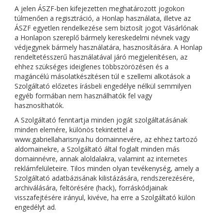
A jelen ÁSZF-ben kifejezetten meghatározott jogokon
túlmenően a regisztráció, a Honlap használata, illetve az
ÁSZF egyetlen rendelkezése sem biztosít jogot Vásárlónak
a Honlapon szereplő bármely kereskedelmi névnek vagy
védjegynek bármely használatára, hasznosítására. A Honlap
rendeltetésszerű használatával járó megjelenítésen, az
ehhez szükséges ideiglenes többszörözésen és a
magáncélú másolatkészítésen túl e szellemi alkotások a
Szolgáltató előzetes írásbeli engedélye nélkül semmilyen
egyéb formában nem használhatók fel vagy
hasznosíthatók.
A Szolgáltató fenntartja minden jogát szolgáltatásának
minden elemére, különös tekintettel a
www.gabriellaharisnya.hu domainnevére, az ehhez tartozó
aldomainekre, a Szolgáltató által foglalt minden más
domainnévre, annak aloldalakra, valamint az internetes
reklámfelületeire. Tilos minden olyan tevékenység, amely a
Szolgáltató adatbázisának kilistázására, rendszerezésére,
archiválására, feltörésére (hack), forráskódjainak
visszafejtésére irányul, kivéve, ha erre a Szolgáltató külön
engedélyt ad.