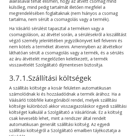
aláírásával tehát elismeri, hogy az átvett csomag mind
külsőleg, mind pedig tartalmát illetően megfelel a
megrendelésében foglaltaknak (nem hiányos a csomag
tartalma, nem sérült a csomagolás vagy a termék).
Ha Vásárló sérülést tapasztal a terméken vagy a
csomagoláson, az átvétel során, a sérülésekről a kiszállítást
végző személy jelenlétében jegyzőkönyvet kell felvenni és
nem kötels a terméket átvenni. Amennyiben az átvételkor
láthatóan sérült a csomagolás vagy a termék, és a sérülés
az áru átvételét megelőzően keletkezett, a termék
visszavételét Szolgáltató díjmentesen biztosítja.
3.7.1.Szállítási költségek
A szállítás költsége a kosár felületen automatikusan
számolódnak ki és hozzáadódnak a termék árához. Ha a
Váásárló többféle kategóriából rendel, melyek szállítási
költsége különböző akkor visszaigazoláskor egyedi szállítási
költséget kalkulál a Szolgáltató a Vásárlónak. Ez a költség
csak kevesebb lehet, mint a rendszer által rendelt
automatikusan generált szállítási költség. Az egyedi
szállítási költségről a Szolgáltató emailben tájékoztatja a