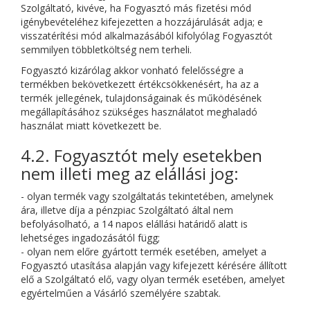
Szolgáltató, kivéve, ha Fogyasztó más fizetési mód
igénybevételéhez kifejezetten a hozzájárulását adja; e
visszatérítési mód alkalmazásából kifolyólag Fogyasztót
semmilyen többletköltség nem terheli.
Fogyasztó kizárólag akkor vonható felelősségre a
termékben bekövetkezett értékcsökkenésért, ha az a
termék jellegének, tulajdonságainak és működésének
megállapításához szükséges használatot meghaladó
használat miatt következett be.
4.2. Fogyasztót mely esetekben
nem illeti meg az elállási jog:
- olyan termék vagy szolgáltatás tekintetében, amelynek
ára, illetve díja a pénzpiac Szolgáltató által nem
befolyásolható, a 14 napos elállási határidő alatt is
lehetséges ingadozásától függ;
- olyan nem előre gyártott termék esetében, amelyet a
Fogyasztó utasítása alapján vagy kifejezett kérésére állított
elő a Szolgáltató elő, vagy olyan termék esetében, amelyet
egyértelműen a Vásárló személyére szabtak.