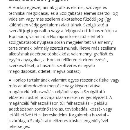
A Honlap egésze, annak grafikus elemei, szövege és
technikai megoldásai, és a Szolgáltatás elemei szerzői jogi
védelem vagy más szellemi alkotáshoz fűződő jog (így
különösen védjegyoltalom) alatt állnak. Szolgáltató a
szerzői jogi jogosultja vagy a feljogosított felhasználója a
Honlapon, valamint a Honlapon keresztül elérhető
szolgáltatások nyújtása során megjelenített valamennyi
tartalomnak: bármely szerzői műnek, illetve más szellemi
alkotásnak (ideértve többek közt valamennyi grafikát és
egyéb anyagokat, a Honlap felületének elrendezését,
szerkesztését, a használt szoftveres és egyéb
megoldásokat, ötletet, megvalósítást).
A Honlap tartalmának valamint egyes részeinek fizikai vagy
más adathordozóra mentése vagy kinyomtatása
magáncélú felhasználás céljából vagy a Szolgáltató
előzetes írásbeli hozzájárulása esetén engedélyezett. A
magáncélú felhasználáson túli felhasználás – például
adatbázisban történő tárolás, továbbadás, közzé- vagy
letölthetővé tétel, kereskedelmi forgalomba hozatal –
kizárólag a Szolgáltató előzetes írásbeli engedélyével
lehetséges.