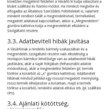
követően megjelenő felületen a Vásárló ki tudja választani a
kívánt szállítási és fizetési módot. Ha mindezt megtette és
elfogadta az Általános Szerződési Feltételeket is, valamint
mindent rendben talált a megrendelésével, termékekkel,
megadott adataival kapcsolatban, akkor a „Megrendelem"
gombra kattintva tudja a megrendelését elküldeni a
Szolgáltató részére.
3.3. Adatbeviteli hibák javítása
A Vásárlónak a rendelés bármely szakaszában és a
megrendelés Szolgáltató részére való elküldéséig a
Honlapon bármikor lehetősége van az adatbeviteli hibák
javítására, akár a saját fiókjában (felhasználói adatok
módosítása), akár a megrendelési felületen (pl. termék
törlése a kosárból az „x" gombra kattintva). Adatbeviteli
hibának minősül például egy rosszul megadott mennyiség,
rossz termék elhelyezése a kosárban, majd a termék
törlése a kosárból, rendelési adatok elírása stb. (pl. szállítási
cím).
3.4. Ajánlati kötöttség,