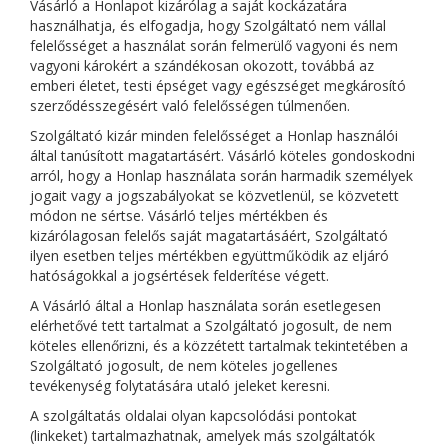
Vásárló a Honlapot kizárólag a saját kockázatára
használhatja, és elfogadja, hogy Szolgáltató nem vállal
felelősséget a használat során felmerülő vagyoni és nem
vagyoni károkért a szándékosan okozott, továbbá az
emberi életet, testi épséget vagy egészséget megkárosító
szerződésszegésért való felelősségen túlmenően.
Szolgáltató kizár minden felelősséget a Honlap használói
által tanúsított magatartásért. Vásárló köteles gondoskodni
arról, hogy a Honlap használata során harmadik személyek
jogait vagy a jogszabályokat se közvetlenül, se közvetett
módon ne sértse. Vásárló teljes mértékben és
kizárólagosan felelős saját magatartásáért, Szolgáltató
ilyen esetben teljes mértékben együttműködik az eljáró
hatóságokkal a jogsértések felderítése végett.
A Vásárló által a Honlap használata során esetlegesen
elérhetővé tett tartalmat a Szolgáltató jogosult, de nem
köteles ellenőrizni, és a közzétett tartalmak tekintetében a
Szolgáltató jogosult, de nem köteles jogellenes
tevékenység folytatására utaló jeleket keresni.
A szolgáltatás oldalai olyan kapcsolódási pontokat
(linkeket) tartalmazhatnak, amelyek más szolgáltatók