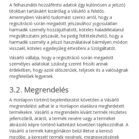
A felhasználói hozzáférési adatok (így különösen a jelszó)
titokban tartásáért kizárólag a Vásárló a felelős.
Amennyiben Vásárló tudomást szerez arról, hogy a
regisztráció során megadott jelszavához jogosulatlan
harmadik személy hozzájuthatott, köteles haladéktalanul
megváltoztatni jelszavát, ha pedig feltételezhető, hogy a
harmadik személy a jelszó használatával bármilyen módon
visszaél, köteles egyidejűleg értesíteni a Szolgáltatót.
Vásárló vállalja, hogy a regisztráció során megadott
személyes adatokat szükség szerint frissíti annak
érdekében, hogy azok időszerűek, teljesek és a valóságnak
megfelelőek legyenek.
3.2. Megrendelés
A Honlapon történő bejelentkezést követően a Vásárló
megrendelést adhat le a Honlapon eladásra meghirdetett
termékekre. Vásárló a megrendelni kívánt termék részletes
jellemzőiről, áráról, a termék nevére vagy a terméket
ábrázoló képre történő kattintást követően tájékozódhat. A
Vásárló a termék kategóriákon belül illetve a kereső
mezőbe, a keresett termék nevének, megnevezésének