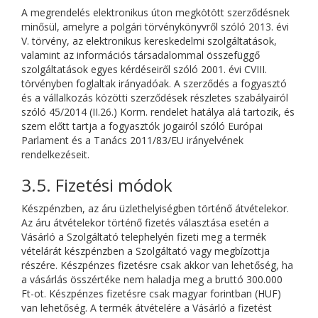
A megrendelés elektronikus úton megkötött szerződésnek
minősül, amelyre a polgári törvénykönyvről szóló 2013. évi
V. törvény, az elektronikus kereskedelmi szolgáltatások,
valamint az információs társadalommal összefüggő
szolgáltatások egyes kérdéseiről szóló 2001. évi CVIII.
törvényben foglaltak irányadóak. A szerződés a fogyasztó
és a vállalkozás közötti szerződések részletes szabályairól
szóló 45/2014 (II.26.) Korm. rendelet hatálya alá tartozik, és
szem előtt tartja a fogyasztók jogairól szóló Európai
Parlament és a Tanács 2011/83/EU irányelvének
rendelkezéseit.
3.5. Fizetési módok
Készpénzben, az áru üzlethelyiségben történő átvételekor.
Az áru átvételekor történő fizetés választása esetén a
Vásárló a Szolgáltató telephelyén fizeti meg a termék
vételárát készpénzben a Szolgáltató vagy megbízottja
részére. Készpénzes fizetésre csak akkor van lehetőség, ha
a vásárlás összértéke nem haladja meg a bruttó 300.000
Ft-ot. Készpénzes fizetésre csak magyar forintban (HUF)
van lehetőség. A termék átvételére a Vásárló a fizetést