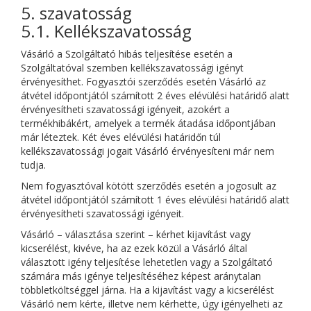
5. szavatosság
5.1. Kellékszavatosság
Vásárló a Szolgáltató hibás teljesítése esetén a
Szolgáltatóval szemben kellékszavatossági igényt
érvényesíthet. Fogyasztói szerződés esetén Vásárló az
átvétel időpontjától számított 2 éves elévülési határidő alatt
érvényesítheti szavatossági igényeit, azokért a
termékhibákért, amelyek a termék átadása időpontjában
már léteztek. Két éves elévülési határidőn túl
kellékszavatossági jogait Vásárló érvényesíteni már nem
tudja.
Nem fogyasztóval kötött szerződés esetén a jogosult az
átvétel időpontjától számított 1 éves elévülési határidő alatt
érvényesítheti szavatossági igényeit.
Vásárló – választása szerint – kérhet kijavítást vagy
kicserélést, kivéve, ha az ezek közül a Vásárló által
választott igény teljesítése lehetetlen vagy a Szolgáltató
számára más igénye teljesítéséhez képest aránytalan
többletköltséggel járna. Ha a kijavítást vagy a kicserélést
Vásárló nem kérte, illetve nem kérhette, úgy igényelheti az