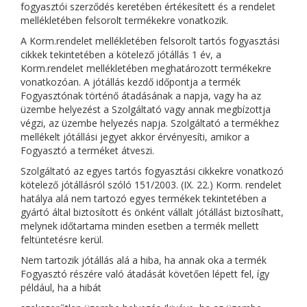
fogyasztói szerződés keretében értékesített és a rendelet
mellékletében felsorolt termékekre vonatkozik.
A Korm.rendelet mellékletében felsorolt tartós fogyasztási
cikkek tekintetében a kötelező jótállás 1 év, a
Korm.rendelet mellékletében meghatározott termékekre
vonatkozóan. A jótállás kezdő időpontja a termék
Fogyasztónak történő átadásának a napja, vagy ha az
üzembe helyezést a Szolgáltató vagy annak megbízottja
végzi, az üzembe helyezés napja. Szolgáltató a termékhez
mellékelt jótállási jegyet akkor érvényesíti, amikor a
Fogyasztó a terméket átveszi.
Szolgáltató az egyes tartós fogyasztási cikkekre vonatkozó
kötelező jótállásról szóló 151/2003. (IX. 22.) Korm. rendelet
hatálya alá nem tartozó egyes termékek tekintetében a
gyártó által biztosított és önként vállalt jótállást biztosíhatt,
melynek időtartama minden esetben a termék mellett
feltüntetésre kerül.
Nem tartozik jótállás alá a hiba, ha annak oka a termék
Fogyasztó részére való átadását követően lépett fel, így
például, ha a hibát