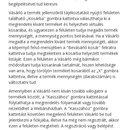
begépelésével tud keresni.
Vásárló a termék jellemzőiről tájékoztatást nyújtó felületen
található „Kosárba" gombra kattintva választhatja ki a
megrendelni kívánt terméket és helyezheti virtuális
kosarába, és ugyanezen a felületen tudja megadni termék
mennyiségét, a mennyiség pontos beírásával. Ha a Vásárló
megadta a megrendelni kívánt termék mennyiségét, akkor
a képernyő felső menüjében a "Bevásárló kosár" feliratra
kattintva tudja megtekinteni a kosárba helyezett termékek
listáját. Ezen a felületen a Vásárló még bármikor
módosítani tudja kosarának tartalmát, hiszen lehetősége
van arra, hogy töröljön terméket kosarából az „X" gombra
kattintva, illetve a termék mennyiségén (darabszámán) is
változtatni tud.
Amennyiben a Vásárló nem kíván tovább válogatni a
termékek között, a "Kasszához" gombra kattintással
folytathatja a megrendelés folyamatát vagy tovább
nézelődhet a Webáruházban. A "Kasszához" gombra
kattintást követően megjelenő felületen Vásárló be tud
jelentkezni a fiókjába, illetve ha még nem regisztrált, akkor
ezen a felületen megteheti. A regisztráció vagy belépést