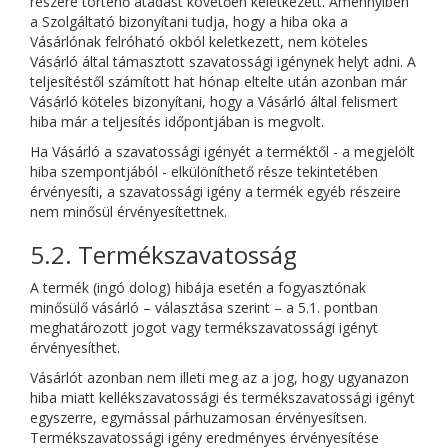
részére történő átadást követően keletkezett. Amennyiben
a Szolgáltató bizonyítani tudja, hogy a hiba oka a
Vásárlónak felróható okból keletkezett, nem köteles
Vásárló által támasztott szavatossági igénynek helyt adni. A
teljesítéstől számított hat hónap eltelte után azonban már
Vásárló köteles bizonyítani, hogy a Vásárló által felismert
hiba már a teljesítés időpontjában is megvolt.
Ha Vásárló a szavatossági igényét a terméktől - a megjelölt
hiba szempontjából - elkülöníthető része tekintetében
érvényesíti, a szavatossági igény a termék egyéb részeire
nem minősül érvényesítettnek.
5.2. Termékszavatosság
A termék (ingó dolog) hibája esetén a fogyasztónak
minősülő vásárló – választása szerint – a 5.1. pontban
meghatározott jogot vagy termékszavatossági igényt
érvényesíthet.
Vásárlót azonban nem illeti meg az a jog, hogy ugyanazon
hiba miatt kellékszavatossági és termékszavatossági igényt
egyszerre, egymással párhuzamosan érvényesítsen.
Termékszavatossági igény eredményes érvényesítése