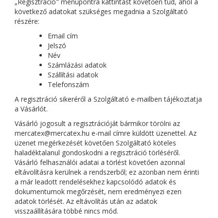
„Regisztráció" menüpontra kattintást követően tud, ahol a
következő adatokat szükséges megadnia a Szolgáltató
részére:
Email cím
Jelszó
Név
Számlázási adatok
Szállítási adatok
Telefonszám
A regisztráció sikeréről a Szolgáltató e-mailben tájékoztatja
a Vásárlót.
Vásárló jogosult a regisztrációját bármikor törölni az
mercatex@mercatex.hu e-mail címre küldött üzenettel. Az
üzenet megérkezését követően Szolgáltató köteles
haladéktalanul gondoskodni a regisztráció törléséről.
Vásárló felhasználói adatai a törlést követően azonnal
eltávolításra kerülnek a rendszerből; ez azonban nem érinti
a már leadott rendelésekhez kapcsolódó adatok és
dokumentumok megőrzését, nem eredményezi ezen
adatok törlését. Az eltávolítás után az adatok
visszaállítására többé nincs mód.