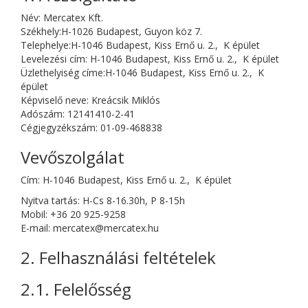
Név:
Mercatex Kft.
Székhely:
H-1026 Budapest, Guyon köz 7.
Telephelye:
H-1046 Budapest, Kiss Ernő u. 2., K épület
Levelezési cím:
H-1046 Budapest, Kiss Ernő u. 2., K épület
Üzlethelyiség címe:H-1046 Budapest, Kiss Ernő u. 2., K
épület
Képviselő neve: Kreácsik Miklós
Adószám: 12141410-2-41
Cégjegyzékszám: 01-09-468838
Vevőszolgálat
Cím: H-1046 Budapest, Kiss Ernő u. 2., K épület
Nyitva tartás: H-Cs 8-16.30h, P 8-15h
Mobil:
+36 20 925-9258
E-mail: mercatex@mercatex.hu
2. Felhasználási feltételek
2.1. Felelősség