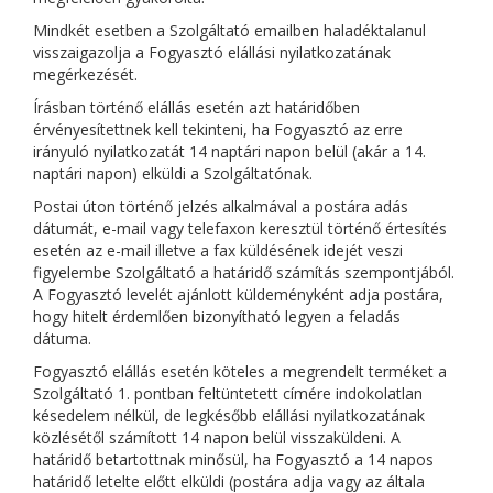
Mindkét esetben a Szolgáltató emailben haladéktalanul
visszaigazolja a Fogyasztó elállási nyilatkozatának
megérkezését.
Írásban történő elállás esetén azt határidőben
érvényesítettnek kell tekinteni, ha Fogyasztó az erre
irányuló nyilatkozatát 14 naptári napon belül (akár a 14.
naptári napon) elküldi a Szolgáltatónak.
Postai úton történő jelzés alkalmával a postára adás
dátumát, e-mail vagy telefaxon keresztül történő értesítés
esetén az e-mail illetve a fax küldésének idejét veszi
figyelembe Szolgáltató a határidő számítás szempontjából.
A Fogyasztó levelét ajánlott küldeményként adja postára,
hogy hitelt érdemlően bizonyítható legyen a feladás
dátuma.
Fogyasztó elállás esetén köteles a megrendelt terméket a
Szolgáltató 1. pontban feltüntetett címére indokolatlan
késedelem nélkül, de legkésőbb elállási nyilatkozatának
közlésétől számított 14 napon belül visszaküldeni. A
határidő betartottnak minősül, ha Fogyasztó a 14 napos
határidő letelte előtt elküldi (postára adja vagy az általa