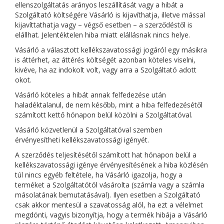
ellenszolgáltatás arányos leszállítását vagy a hibát a
Szolgáltató költségére Vásárló is kijavíthatja, illetve mással
kijavíttathatja vagy – végső esetben – a szerződéstől is
elállhat. Jelentéktelen hiba miatt elállásnak nincs helye.
Vásárló a választott kellékszavatossági jogáról egy másikra
is áttérhet, az áttérés költségét azonban köteles viselni,
kivéve, ha az indokolt volt, vagy arra a Szolgáltató adott
okot.
Vásárló köteles a hibát annak felfedezése után
haladéktalanul, de nem később, mint a hiba felfedezésétől
számított kettő hónapon belül közölni a Szolgáltatóval.
Vásárló közvetlenül a Szolgáltatóval szemben
érvényesítheti kellékszavatossági igényét.
A szerződés teljesítésétől számított hat hónapon belül a
kellékszavatossági igénye érvényesítésének a hiba közlésén
túl nincs egyéb feltétele, ha Vásárló igazolja, hogy a
terméket a Szolgáltatótól vásárolta (számla vagy a számla
másolatának bemutatásával). Ilyen esetben a Szolgáltató
csak akkor mentesül a szavatosság alól, ha ezt a vélelmet
megdönti, vagyis bizonyítja, hogy a termék hibája a Vásárló