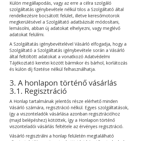
Külön megállapodás, vagy az erre a célra szolgáló
szolgáltatás igénybevétele nélkül tilos a Szolgáltató által
rendelkezésre bocsátott felület, illetve keresőmotorok
megkerülésével a Szolgáltató adatbázisát módosítani,
lemásolni, abban új adatokat elhelyezni, vagy meglévő
adatokat felülírni.
A Szolgáltatás igénybevételével Vásárló elfogadja, hogy a
Szolgáltató a Szolgáltatás igénybevétele során a Vásárló
által feltöltött adatokat a vonatkozó Adatvédelmi
Tájékoztató keretei között bármikor és bárhol, korlátozás
és külön díj fizetése nélkül felhasználhatja.
3. A honlapon történő vásárlás
3.1. Regisztráció
A Honlap tartalmának jelentős része elérhető minden
Vásárló számára, regisztráció nélkül. Egyes szolgáltatások,
így a viszonteladók vásárlása azonban regisztrációhoz
(majd belépéshez) kötöttek, így a Honlapon történő
viszonteladói vásárlás feltétele az érvényes regisztráció.
Vásárló regisztrálni a honlap felületén megtalálható