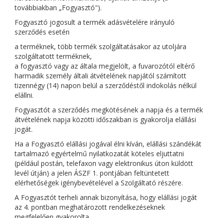
továbbiakban „Fogyasztó").
Fogyasztó jogosult a termék adásvételére irányuló
szerződés esetén
a terméknek, több termék szolgáltatásakor az utoljára
szolgáltatott terméknek,
a fogyasztó vagy az általa megjelölt, a fuvarozótól eltérő
harmadik személy általi átvételének napjától számított
tizennégy (14) napon belül a szerződéstől indokolás nélkül
elállni.
Fogyasztót a szerződés megkötésének a napja és a termék
átvételének napja közötti időszakban is gyakorolja elállási
jogát.
Ha a Fogyasztó elállási jogával élni kíván, elállási szándékát
tartalmazó egyértelmű nyilatkozatát köteles eljuttatni
(például postán, telefaxon vagy elektronikus úton küldött
levél útján) a jelen ÁSZF 1. pontjában feltüntetett
elérhetőségek igénybevételével a Szolgáltató részére.
A Fogyasztót terheli annak bizonyítása, hogy elállási jogát
az 4. pontban meghatározott rendelkezéseknek
megfelelően gyakorolta.