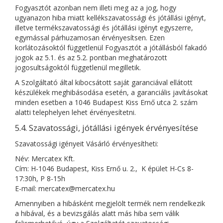
Fogyasztót azonban nem illeti meg az a jog, hogy
ugyanazon hiba miatt kellékszavatossági és jótállási igényt,
illetve termékszavatossági és jótállási igényt egyszerre,
egymással párhuzamosan érvényesítsen. Ezen
korlátozásoktól függetlenül Fogyasztót a jótállásból fakadó
jogok az 5.1. és az 5.2. pontban meghatározott
jogosultságoktól függetlenül megilletik.
A Szolgáltató által kibocsátott saját garanciával ellátott
készülékek meghibásodása esetén, a garanciális javításokat
minden esetben a 1046 Budapest Kiss Ernő utca 2. szám
alatti telephelyen lehet érvényesítetni.
5.4. Szavatossági, jótállási igények érvényesítése
Szavatossági igényeit Vásárló érvényesítheti:
Név: Mercatex Kft.
Cím: H-1046 Budapest, Kiss Ernő u. 2., K épület H-Cs 8-
17:30h, P 8-15h
E-mail: mercatex@mercatex.hu
Amennyiben a hibásként megjelölt termék nem rendelkezik
a hibával, és a bevizsgálás alatt más hiba sem válik