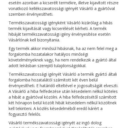
esetén azonban a kicserélt termékre, illetve kijavított részre
vonatkozó kellékszavatossági igényét Vásárló a gyártóval
szemben érvényesítheti.
Termékszavatossági igényként Vásárló kizárólag a hibás
termék kijavítását vagy kicserélését kérheti. A termék
hibáját termékszavatossági igény érvényesítése esetén
Vásárlónak kell bizonyítania.
Egy termék akkor minősül hibásnak, ha az nem felel meg a
forgalomba hozatalakor hatályos minőségi
követelményeknek vagy, ha nem rendelkezik a gyártó által
adott leírásban szereplő tulajdonságokkal.
Termékszavatossági igényét Vásárló a termék gyártó általi
forgalomba hozatalától számított két éven belül
érvényesítheti. E határidő elteltével e jogosultságát elveszti.
A Vásárló a hiba felfedezése után késedelem nélkül köteles
a hibát a gyártóval közölni. A hiba felfedezésétől számított
két hónapon belül közölt hibát késedelem nélkül közöltnek
kell tekinteni. A közlés késedelméből eredő kárért a
fogyasztó felelős.
Vásárló termékszavatossági igényét az ingó dolog