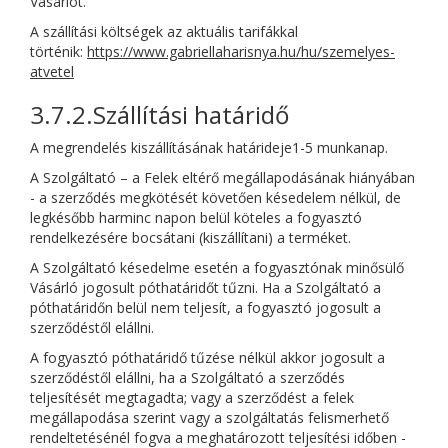
Vásárlót.
A szállítási költségek az aktuális tarifákkal
történik:
https://www.gabriellaharisnya.hu/hu/szemelyes-
atvetel
3.7.2.Szállítási határidő
A megrendelés kiszállításának határideje1-5 munkanap.
A Szolgáltató – a Felek eltérő megállapodásának hiányában
- a szerződés megkötését követően késedelem nélkül, de
legkésőbb harminc napon belül köteles a fogyasztó
rendelkezésére bocsátani (kiszállítani) a terméket.
A Szolgáltató késedelme esetén a fogyasztónak minősülő
Vásárló jogosult póthatáridőt tűzni. Ha a Szolgáltató a
póthatáridőn belül nem teljesít, a fogyasztó jogosult a
szerződéstől elállni.
A fogyasztó póthatáridő tűzése nélkül akkor jogosult a
szerződéstől elállni, ha a Szolgáltató a szerződés
teljesítését megtagadta; vagy a szerződést a felek
megállapodása szerint vagy a szolgáltatás felismerhető
rendeltetésénél fogva a meghatározott teljesítési időben -