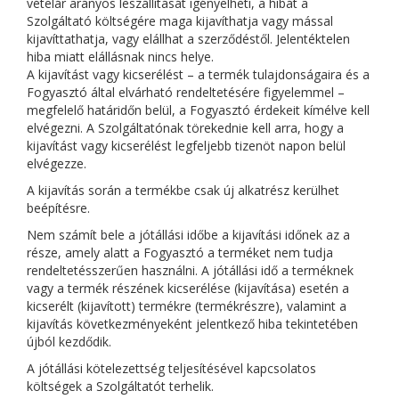
vételár arányos leszállítását igényelheti, a hibát a
Szolgáltató költségére maga kijavíthatja vagy mással
kijavíttathatja, vagy elállhat a szerződéstől. Jelentéktelen
hiba miatt elállásnak nincs helye.
A kijavítást vagy kicserélést – a termék tulajdonságaira és a
Fogyasztó által elvárható rendeltetésére figyelemmel –
megfelelő határidőn belül, a Fogyasztó érdekeit kímélve kell
elvégezni. A Szolgáltatónak törekednie kell arra, hogy a
kijavítást vagy kicserélést legfeljebb tizenöt napon belül
elvégezze.
A kijavítás során a termékbe csak új alkatrész kerülhet
beépítésre.
Nem számít bele a jótállási időbe a kijavítási időnek az a
része, amely alatt a Fogyasztó a terméket nem tudja
rendeltetésszerűen használni. A jótállási idő a terméknek
vagy a termék részének kicserélése (kijavítása) esetén a
kicserélt (kijavított) termékre (termékrészre), valamint a
kijavítás következményeként jelentkező hiba tekintetében
újból kezdődik.
A jótállási kötelezettség teljesítésével kapcsolatos
költségek a Szolgáltatót terhelik.