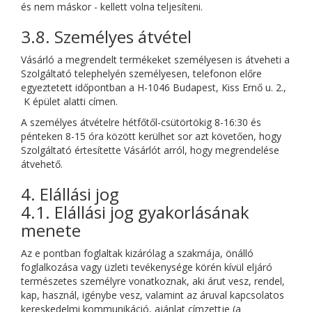
és nem máskor - kellett volna teljesíteni.
3.8. Személyes átvétel
Vásárló a megrendelt termékeket személyesen is átveheti a
Szolgáltató telephelyén személyesen, telefonon előre
egyeztetett időpontban a H-1046 Budapest, Kiss Ernő u. 2.,
K épület alatti címen.
A személyes átvételre hétfőtől-csütörtökig 8-16:30 és
pénteken 8-15 óra között kerülhet sor azt követően, hogy
Szolgáltató értesítette Vásárlót arról, hogy megrendelése
átvehető.
4. Elállási jog
4.1. Elállási jog gyakorlásának
menete
Az e pontban foglaltak kizárólag a szakmája, önálló
foglalkozása vagy üzleti tevékenysége körén kívül eljáró
természetes személyre vonatkoznak, aki árut vesz, rendel,
kap, használ, igénybe vesz, valamint az áruval kapcsolatos
kereskedelmi kommunikáció, ajánlat címzettje (a