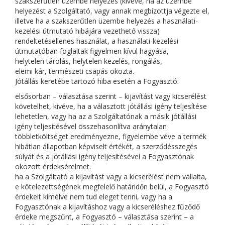
szakszerűtlen üzembe helyezés (kivéve, ha az üzembe
helyezést a Szolgáltató, vagy annak megbízottja végezte el,
illetve ha a szakszerűtlen üzembe helyezés a használati-
kezelési útmutató hibájára vezethető vissza)
rendeltetésellenes használat, a használati-kezelési
útmutatóban foglaltak figyelmen kívül hagyása,
helytelen tárolás, helytelen kezelés, rongálás,
elemi kár, természeti csapás okozta.
Jótállás keretébe tartozó hiba esetén a Fogyasztó:
elsősorban – választása szerint – kijavítást vagy kicserélést
követelhet, kivéve, ha a választott jótállási igény teljesítése
lehetetlen, vagy ha az a Szolgáltatónak a másik jótállási
igény teljesítésével összehasonlítva aránytalan
többletköltséget eredményezne, figyelembe véve a termék
hibátlan állapotban képviselt értékét, a szerződésszegés
súlyát és a jótállási igény teljesítésével a Fogyasztónak
okozott érdeksérelmet.
ha a Szolgáltató a kijavítást vagy a kicserélést nem vállalta,
e kötelezettségének megfelelő határidőn belül, a Fogyasztó
érdekeit kímélve nem tud eleget tenni, vagy ha a
Fogyasztónak a kijavításhoz vagy a kicseréléshez fűződő
érdeke megszűnt, a Fogyasztó – választása szerint – a