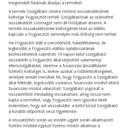
megrendelt futárnak átadja) a terméket.
A termék Szolgáltató címére történő visszaküldésének
költsége Fogyasztót terheli. Szolgáltatónak az utánvéttel
visszaküldött csomagot nem áll módjában átvenni. A
termék visszaküldésének költségének kívül az elállás
kapcsán a Fogyasztót semmilyen más költség nem terheli.
Ha Fogyasztó eláll a szerződéstől, haladéktalanul, de
legkésőbb a Fogyasztó elállási nyilatkozatának
kézhezvételétől számított 14 napon belül Szolgáltató
visszatéríti a Fogyasztó által teljesített valamennyi
ellenszolgáltatást, ideértve a fuvarozási (kiszállításért
fizetett) költséget is, kivéve azokat a többletköltségeket,
amelyek amiatt merültek fel, hogy Fogyasztó a Szolgáltató
által felkínált, legolcsóbb szokásos fuvarozási módtól eltérő
fuvarozási módot választott. Szolgáltató jogosult a
visszatérítést mindaddig visszatartani, amíg vissza nem
kapta a terméket, vagy Fogyasztó nem igazolta hitelt
érdemlően, hogy azt visszaküldte: a kettő közül Szolgáltató
a korábbi időpontot veszi figyelembe.
A visszatérítés során az eredeti ügylet során alkalmazott
fizetési móddal egyező fizetési módot alkalmaz a