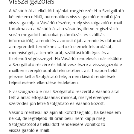
visszaigazolás
A Vásárló által elküldött ajánlat megérkezését a Szolgáltató
késedelem nélkül, automatikus visszaigazoló e-mail útján
visszaigazolja a Vásárló részére, mely visszaigazoló e-mail
tartalmazza a Vásárló által a vásárlás, illetve regisztráció
során megadott adatokat (számlázási és szállítási
információk), a rendelés azonosítóját, a rendelés dátumát
a megrendelt termékhez tartozó elemek felsorolását,
mennyiségét, a termék árát, szállítási költséget és a
fizetendő végösszeget. Ha Vásárló rendelését már elküldte
a Szolgáltató részére és hibát vesz észre a visszaigazoló e-
mailben szereplő adatok tekintetében, azt 1 napon belül
jeleznie kell a Szolgáltató felé, a nem kívánt rendelések
teljesítésének elkerülése érdekében.
E visszaigazoló e-mail Szolgáltató részéről a Vásárló által
tett ajánlat elfogadásának minősül, mellyel érvényes
szerződés jön létre Szolgáltató és Vásárló között.
Vásárló mentesül az ajánlati kötöttség alól, ha késedelem
nélkül, de legfeljebb 48 órán belül nem kapja meg
Szolgáltatótól az elküldött rendelésére vonatkozó
visszaigazoló e-mailt.