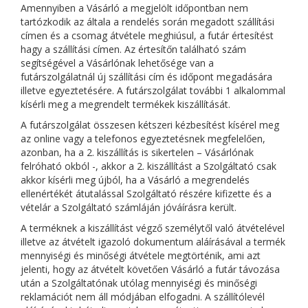
Amennyiben a Vásárló a megjelölt időpontban nem
tartózkodik az általa a rendelés során megadott szállítási
címen és a csomag átvétele meghiúsul, a futár értesítést
hagy a szállítási címen. Az értesítőn található szám
segítségével a Vásárlónak lehetősége van a
futárszolgálatnál új szállítási cím és időpont megadására
illetve egyeztetésére. A futárszolgálat további 1 alkalommal
kísérli meg a megrendelt termékek kiszállítását.
A futárszolgálat összesen kétszeri kézbesítést kísérel meg
az online vagy a telefonos egyeztetésnek megfelelően,
azonban, ha a 2. kiszállítás is sikertelen – Vásárlónak
felróható okból -, akkor a 2. kiszállítást a Szolgáltató csak
akkor kísérli meg újból, ha a Vásárló a megrendelés
ellenértékét átutalással Szolgáltató részére kifizette és a
vételár a Szolgáltató számláján jóváírásra került.
A terméknek a kiszállítást végző személytől való átvételével
illetve az átvételt igazoló dokumentum aláírásával a termék
mennyiségi és minőségi átvétele megtörténik, ami azt
jelenti, hogy az átvételt követően Vásárló a futár távozása
után a Szolgáltatónak utólag mennyiségi és minőségi
reklamációt nem áll módjában elfogadni. A szállítólevél