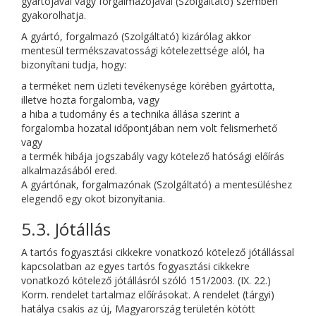
gyártójával vagy forgalmazójával (Szolgáltató) szemben
gyakorolhatja.
A gyártó, forgalmazó (Szolgáltató) kizárólag akkor
mentesül termékszavatossági kötelezettsége alól, ha
bizonyítani tudja, hogy:
a terméket nem üzleti tevékenysége körében gyártotta,
illetve hozta forgalomba, vagy
a hiba a tudomány és a technika állása szerint a
forgalomba hozatal időpontjában nem volt felismerhető
vagy
a termék hibája jogszabály vagy kötelező hatósági előírás
alkalmazásából ered.
A gyártónak, forgalmazónak (Szolgáltató) a mentesüléshez
elegendő egy okot bizonyítania.
5.3. Jótállás
A tartós fogyasztási cikkekre vonatkozó kötelező jótállással
kapcsolatban az egyes tartós fogyasztási cikkekre
vonatkozó kötelező jótállásról szóló 151/2003. (IX. 22.)
Korm. rendelet tartalmaz előírásokat. A rendelet (tárgyi)
hatálya csakis az új, Magyarország területén kötött