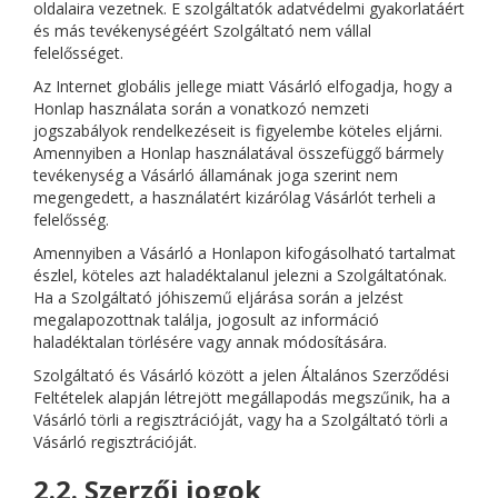
oldalaira vezetnek. E szolgáltatók adatvédelmi gyakorlatáért
és más tevékenységéért Szolgáltató nem vállal
felelősséget.
Az Internet globális jellege miatt Vásárló elfogadja, hogy a
Honlap használata során a vonatkozó nemzeti
jogszabályok rendelkezéseit is figyelembe köteles eljárni.
Amennyiben a Honlap használatával összefüggő bármely
tevékenység a Vásárló államának joga szerint nem
megengedett, a használatért kizárólag Vásárlót terheli a
felelősség.
Amennyiben a Vásárló a Honlapon kifogásolható tartalmat
észlel, köteles azt haladéktalanul jelezni a Szolgáltatónak.
Ha a Szolgáltató jóhiszemű eljárása során a jelzést
megalapozottnak találja, jogosult az információ
haladéktalan törlésére vagy annak módosítására.
Szolgáltató és Vásárló között a jelen Általános Szerződési
Feltételek alapján létrejött megállapodás megszűnik, ha a
Vásárló törli a regisztrációját, vagy ha a Szolgáltató törli a
Vásárló regisztrációját.
2.2. Szerzői jogok