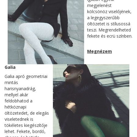
megjelenést
kölcsönöz viselőjének,
a legegyszerűbb
öltözetet is stílusossá
teszi. Megrendelheted
fekete és ecrü színben.
Megnézem
Galia
Galia apró geometriai
mintás
harisnyanadrág,
mellyel akár
feldobhatod a
hétköznapi
öltözetedet, de elegás
viseletednek is
tökéletes kiegészítője
lehet. Fekete, bordó,