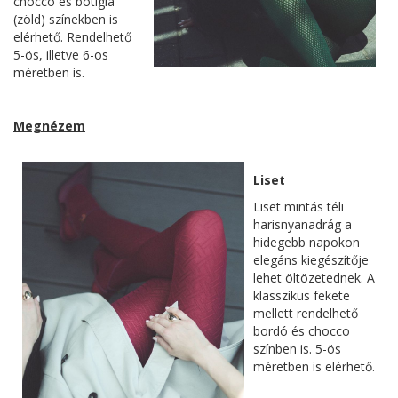
chocco és botigla
(zöld) színekben is
elérhető. Rendelhető
5-ös, illetve 6-os
méretben is.
Megnézem
Liset
Liset mintás téli
harisnyanadrág a
hidegebb napokon
elegáns kiegészítője
lehet öltözetednek. A
klasszikus fekete
mellett rendelhető
bordó és chocco
színben is. 5-ös
méretben is elérhető.