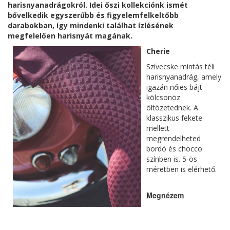
harisnyanadrágokról. Idei őszi kollekciónk ismét
bővelkedik egyszerűbb és figyelemfelkeltőbb
darabokban, így mindenki találhat ízlésének
megfelelően harisnyát magának.
Cherie
Szívecske mintás téli
harisnyanadrág, amely
igazán nőies bájt
kölcsönöz
öltözetednek. A
klasszikus fekete
mellett
megrendelheted
bordó és chocco
színben is. 5-ös
méretben is elérhető.
Megnézem