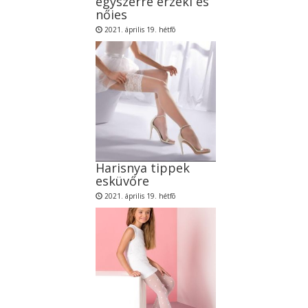
egyszerre érzéki és
nőies
2021. április 19. hétfõ
Harisnya tippek
esküvőre
2021. április 19. hétfõ