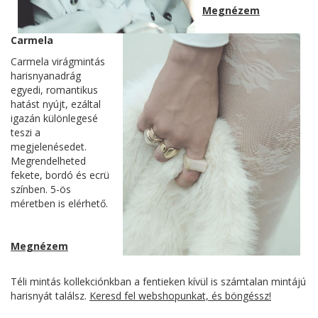
Megnézem
Carmela
Carmela virágmintás
harisnyanadrág
egyedi, romantikus
hatást nyújt, ezáltal
igazán különlegesé
teszi a
megjelenésedet.
Megrendelheted
fekete, bordó és ecrü
színben. 5-ös
méretben is elérhető.
Megnézem
Téli mintás kollekciónkban a fentieken kívül is számtalan mintájú
harisnyát találsz.
Keresd fel webshopunkat, és böngéssz!