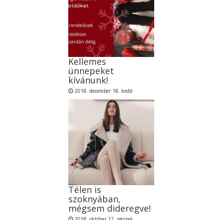
Kellemes
ünnepeket
kívánunk!
2018. december 18. kedd
Télen is
szoknyában,
mégsem dideregve!
2018. október 12. péntek