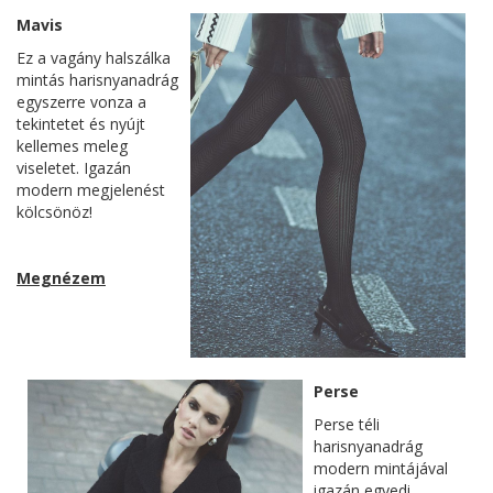
Mavis
Ez a vagány halszálka
mintás harisnyanadrág
egyszerre vonza a
tekintetet és nyújt
kellemes meleg
viseletet. Igazán
modern megjelenést
kölcsönöz!
Megnézem
Perse
Perse téli
harisnyanadrág
modern mintájával
igazán egyedi