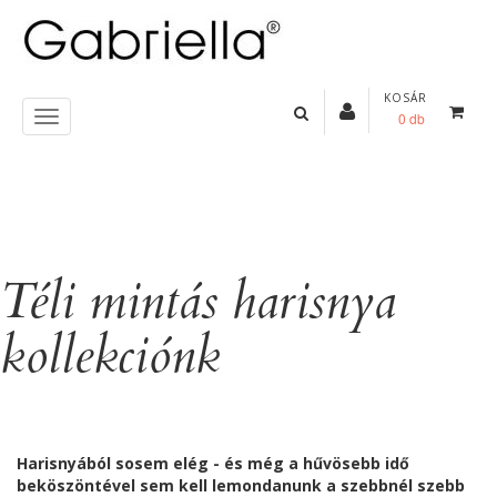
KOSÁR
0 db
Téli mintás harisnya
kollekciónk
Harisnyából sosem elég - és még a hűvösebb idő
beköszöntével sem kell lemondanunk a szebbnél szebb