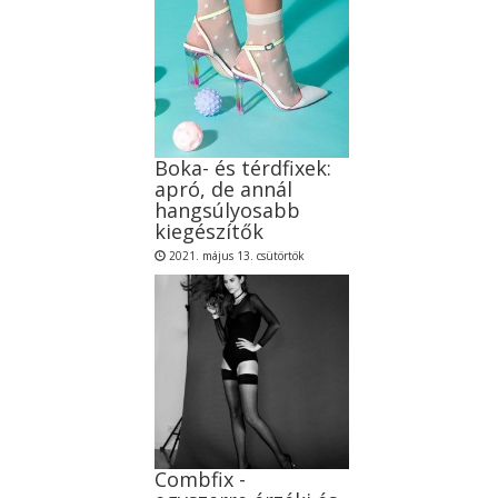
Boka- és térdfixek:
apró, de annál
hangsúlyosabb
kiegészítők
2021. május 13. csütörtök
Combfix -