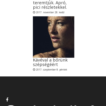
teremtjük. Apró,
pici részletekkel.
2017. november 28. kedd
Kávéval a bőrünk
szépségéért
2017. szeptember 8. péntek