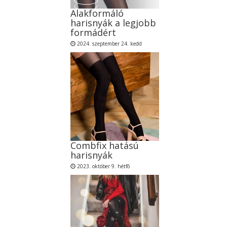
Alakformáló
harisnyák a legjobb
formádért
2024. szeptember 24. kedd
Combfix hatású
harisnyák
2023. október 9. hétfõ