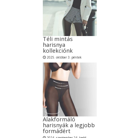
Téli mintás
harisnya
kollekciónk
2025. október 3. péntek
Alakformáló
harisnyák a legjobb
formádért
2024. szeptember 24. kedd