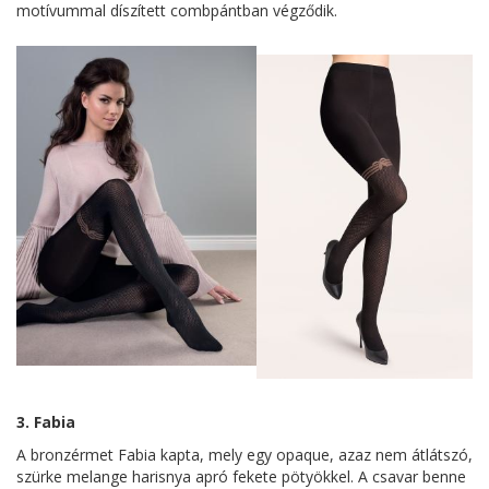
motívummal díszített combpántban végződik.
3. Fabia
A bronzérmet Fabia kapta, mely egy opaque, azaz nem átlátszó,
szürke melange harisnya apró fekete pötyökkel. A csavar benne