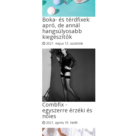
Boka- és térdfixek:
apró, de annál
hangsúlyosabb
kiegészítők
2021. május 13. csütörtök
Combfix -
egyszerre érzéki és
nőies
2021. április 19. hétfõ