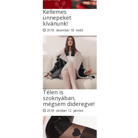
Kellemes
ünnepeket
kívánunk!
2018. december 18. kedd
Télen is
szoknyában,
mégsem dideregve!
2018. október 12. péntek