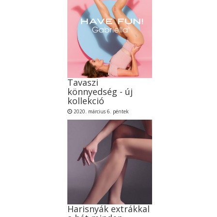
Tavaszi
könnyedség - új
kollekció
2020. március 6. péntek
Harisnyák extrákkal