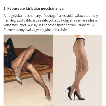
5. Kabarette kislyukú neccharisnya
A nagylyukú neccharisnya "kishúga" a kislyukú változat, amely
némileg szolidabb, a visszafogottabb hölgyek számára ideális
választás lehet. A kislyukú neccharisnyát bátran variálhatjuk
farmerszoknyával vagy elegánsabb ruhával.