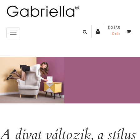
KOSÁR
0 db
A divat változik, a stílus