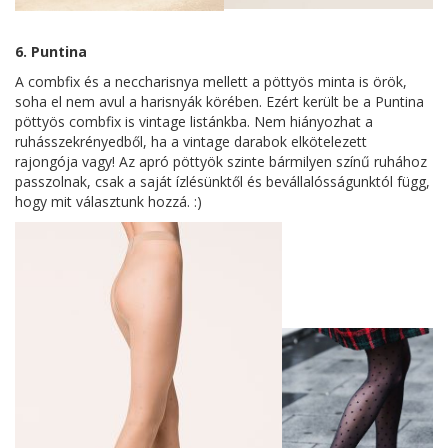
6. Puntina
A combfix és a neccharisnya mellett a pöttyös minta is örök,
soha el nem avul a harisnyák körében. Ezért került be a Puntina
pöttyös combfix is vintage listánkba. Nem hiányozhat a
ruhásszekrényedből, ha a vintage darabok elkötelezett
rajongója vagy! Az apró pöttyök szinte bármilyen színű ruhához
passzolnak, csak a saját ízlésünktől és bevállalósságunktól függ,
hogy mit választunk hozzá. :)