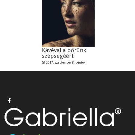
Kávéval a bőrünk
szépségéért
2017. szeptember 8. péntek