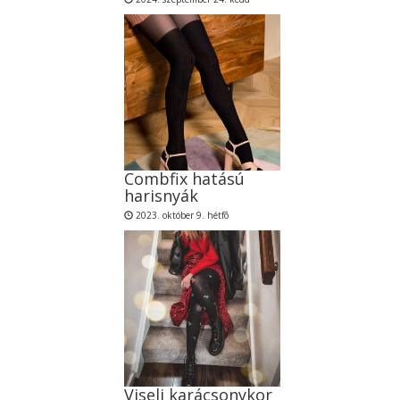
Combfix hatású
harisnyák
2023. október 9. hétfõ
Viselj karácsonykor