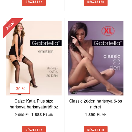
RÉSZLETEK
RÉSZLETEK
AKCIÓ
-30 %
Calze Katia Plus size
Classic 20den harisnya 5-ös
harisnya harisnyatartóhoz
méret
20den
1 883 Ft
1 890 Ft
2 690 Ft
/db
/db
RÉSZLETEK
RÉSZLETEK