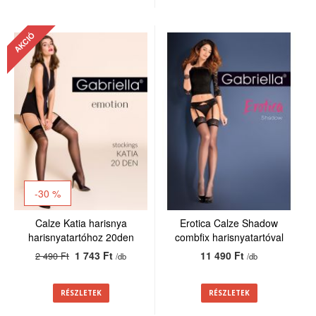
AKCIÓ
-30 %
Calze Katia harisnya
Erotica Calze Shadow
harisnyatartóhoz 20den
combfix harisnyatartóval
1 743 Ft
11 490 Ft
2 490 Ft
/db
/db
RÉSZLETEK
RÉSZLETEK