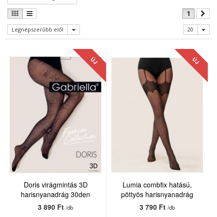
1
Legnépszerűbb elől
20
ÚJ
ÚJ
Doris virágmintás 3D
Lumia combfix hatású,
harisnyanadrág 30den
pöttyös harisnyanadrág
20den
3 890 Ft
3 790 Ft
/db
/db