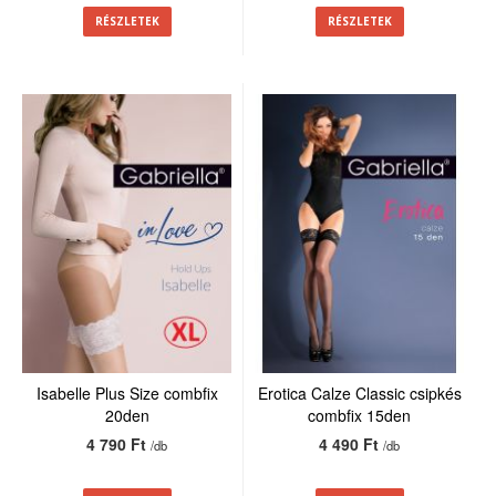
RÉSZLETEK
RÉSZLETEK
Isabelle Plus Size combfix
Erotica Calze Classic csipkés
20den
combfix 15den
4 790 Ft
4 490 Ft
/db
/db