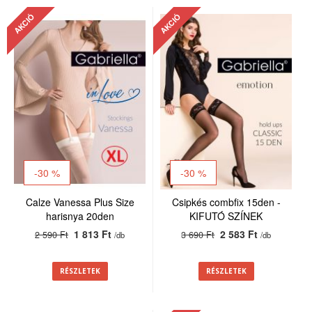
AKCIÓ
AKCIÓ
-30 %
-30 %
Calze Vanessa Plus Size
Csipkés combfix 15den -
harisnya 20den
KIFUTÓ SZÍNEK
harisnyatartóhoz
1 813 Ft
2 583 Ft
2 590 Ft
3 690 Ft
/db
/db
RÉSZLETEK
RÉSZLETEK