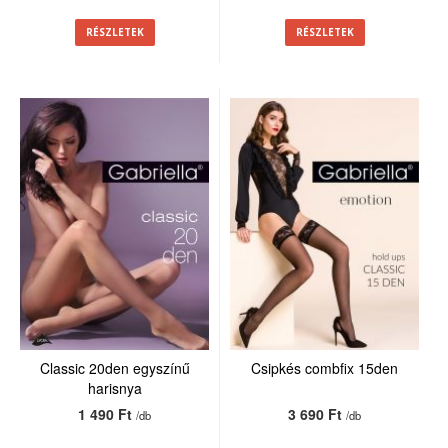
RÉSZLETEK
RÉSZLETEK
Classic 20den egyszínű
Csipkés combfix 15den
harisnya
1 490 Ft
3 690 Ft
/db
/db