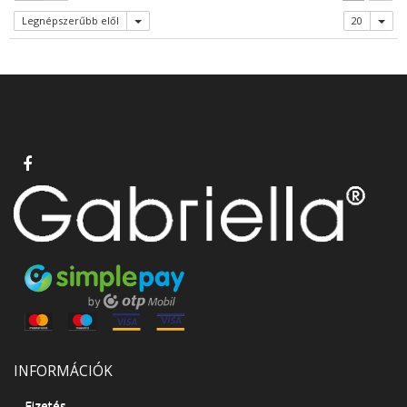
Legnépszerűbb elől
20
INFORMÁCIÓK
Fizetés