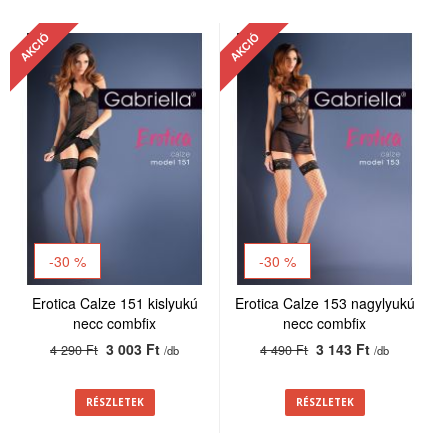
AKCIÓ
AKCIÓ
-30 %
-30 %
Erotica Calze 151 kislyukú
Erotica Calze 153 nagylyukú
necc combfix
necc combfix
3 003 Ft
3 143 Ft
4 290 Ft
4 490 Ft
/db
/db
RÉSZLETEK
RÉSZLETEK