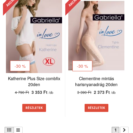
AKCIÓ
AKCIÓ
-30 %
-30 %
Katherine Plus Size combfix
Clementine mintás
20den
harisnyanadrág 20den
3 353 Ft
2 373 Ft
4 790 Ft
3 390 Ft
/db
/db
RÉSZLETEK
RÉSZLETEK
1