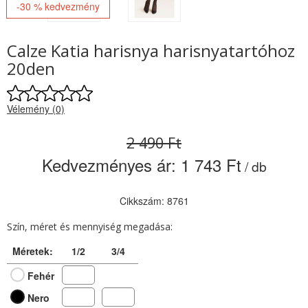
-30 % kedvezmény
Calze Katia harisnya harisnyatartóhoz
20den
Vélemény (0)
2 490 Ft
Kedvezményes ár:
1 743 Ft
/ db
Cikkszám: 8761
Szín, méret és mennyiség megadása:
Méretek:
1/2
3/4
Fehér
Nero