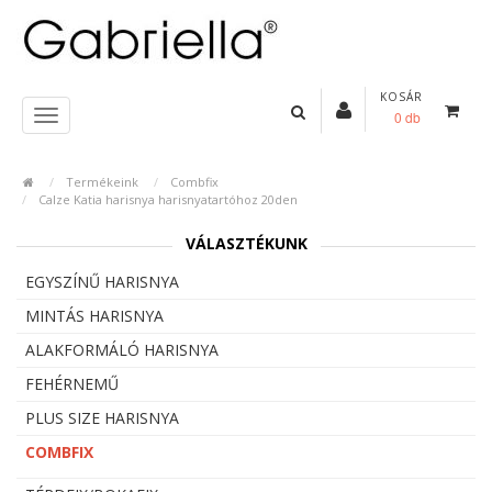
KOSÁR
0 db
Termékeink
Combfix
Calze Katia harisnya harisnyatartóhoz 20den
VÁLASZTÉKUNK
EGYSZÍNŰ HARISNYA
MINTÁS HARISNYA
ALAKFORMÁLÓ HARISNYA
FEHÉRNEMŰ
PLUS SIZE HARISNYA
COMBFIX