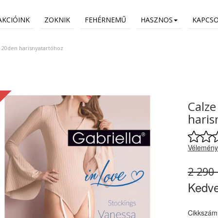
AKCIÓINK
ZOKNIK
FEHÉRNEMŰ
HASZNOS
KAPCS
a 20den harisnyatartóhoz
Calze
haris
Vélemény
2 290 
Kedv
Cikkszám