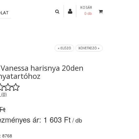
KOSÁR
OLAT
0 db
« ELŐZŐ
KÖVETKEZŐ »
 Vanessa harisnya 20den
nyatartóhoz
 (0)
Ft
ezményes ár:
1 603 Ft
/ db
: 8768