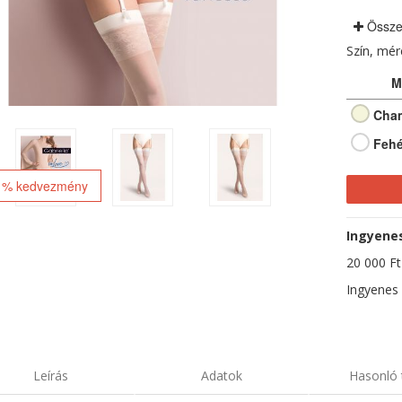
Össze
Szín, mé
M
Cha
Fehé
 % kedvezmény
Ingyenes 
20 000 Ft-
Ingyenes 
Leírás
Adatok
Hasonló 