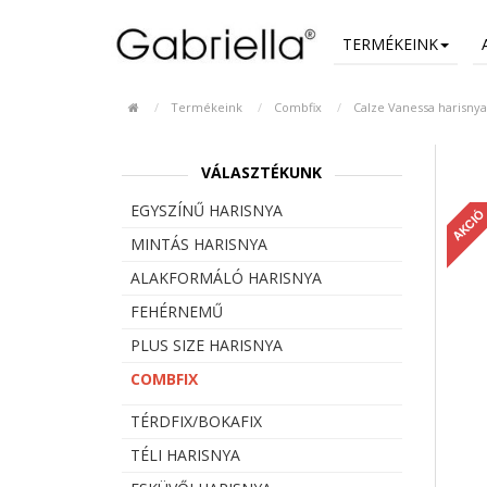
TERMÉKEINK
Termékeink
Combfix
Calze Vanessa harisny
VÁLASZTÉKUNK
EGYSZÍNŰ HARISNYA
AKCIÓ
MINTÁS HARISNYA
ALAKFORMÁLÓ HARISNYA
FEHÉRNEMŰ
PLUS SIZE HARISNYA
COMBFIX
TÉRDFIX/BOKAFIX
TÉLI HARISNYA