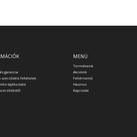
RMÁCIÓK
MENÜ
Termékeink
 és garancia
Akcióink
s szerződési feltételek
Fehérnemű
lési tájékoztató
Hasznos
a szerződéstől
Kapcsolat