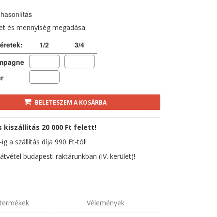
hasonlítás
ret és mennyiség megadása:
éretek:
1/2
3/4
mpagne
r
BELETESZEM A KOSÁRBA
kiszállítás 20 000 Ft felett!
ig a szállítás díja 990 Ft-tól!
átvétel budapesti raktárunkban (IV. kerület)!
termékek
Vélemények