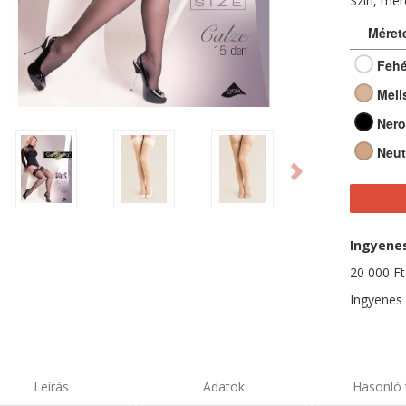
Szín, mé
Méret
Fehé
Meli
Nero
ious
Next
Neut
Ingyenes 
20 000 Ft-
Ingyenes 
Leírás
Adatok
Hasonló 