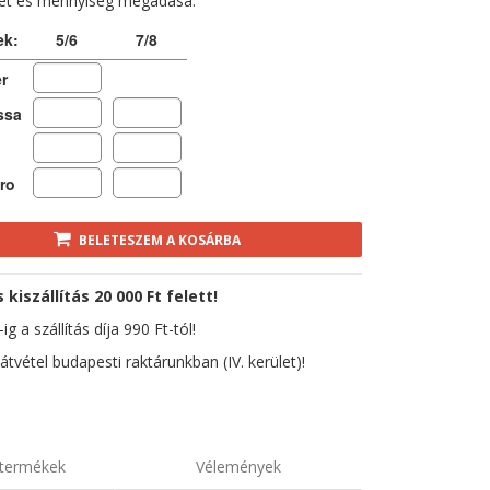
ret és mennyiség megadása:
ek:
5/6
7/8
r
ssa
ro
BELETESZEM A KOSÁRBA
kiszállítás 20 000 Ft felett!
ig a szállítás díja 990 Ft-tól!
átvétel budapesti raktárunkban (IV. kerület)!
termékek
Vélemények