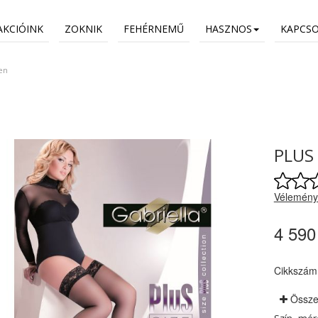
AKCIÓINK
ZOKNIK
FEHÉRNEMŰ
HASZNOS
KAPCS
en
PLUS 
Vélemény
4 590
Cikkszám
Össze