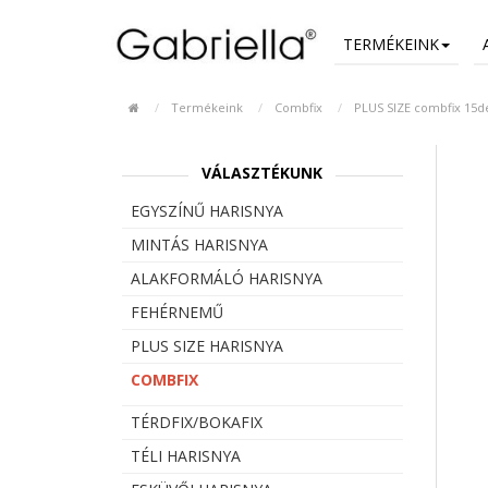
TERMÉKEINK
Termékeink
Combfix
PLUS SIZE combfix 15d
VÁLASZTÉKUNK
EGYSZÍNŰ HARISNYA
MINTÁS HARISNYA
ALAKFORMÁLÓ HARISNYA
FEHÉRNEMŰ
PLUS SIZE HARISNYA
COMBFIX
TÉRDFIX/BOKAFIX
TÉLI HARISNYA