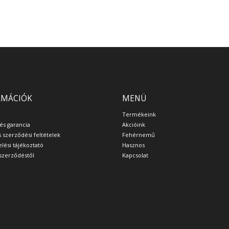
RMÁCIÓK
MENÜ
Termékeink
 és garancia
Akcióink
s szerződési feltételek
Fehérnemű
lési tájékoztató
Hasznos
a szerződéstől
Kapcsolat