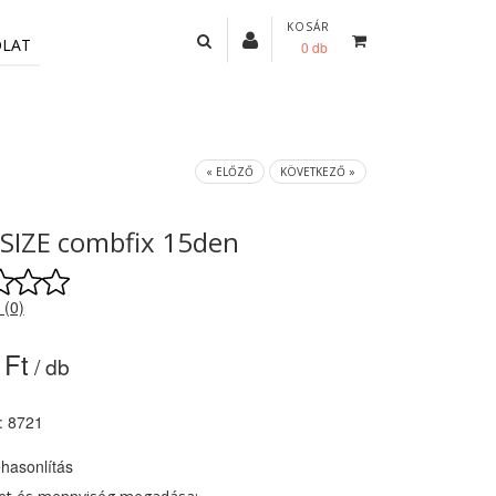
KOSÁR
OLAT
0 db
« ELŐZŐ
KÖVETKEZŐ »
SIZE combfix 15den
 (0)
 Ft
/ db
: 8721
hasonlítás