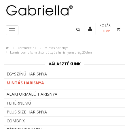
KOSÁR
0 db
Termékeink
Mintás harisnya
Lumia combfix hatású, pöttyös harisnyanadrág 20den
VÁLASZTÉKUNK
EGYSZÍNŰ HARISNYA
MINTÁS HARISNYA
ALAKFORMÁLÓ HARISNYA
FEHÉRNEMŰ
PLUS SIZE HARISNYA
COMBFIX