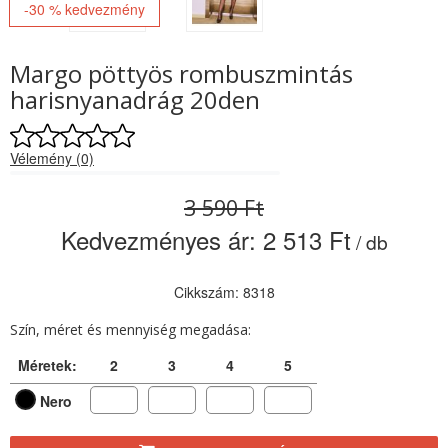
-30 % kedvezmény
Margo pöttyös rombuszmintás
harisnyanadrág 20den
Vélemény (0)
3 590 Ft
Kedvezményes ár:
2 513 Ft
/ db
Cikkszám: 8318
Szín, méret és mennyiség megadása:
Méretek:
2
3
4
5
Nero