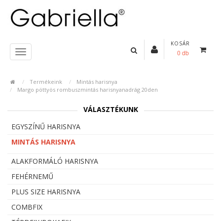
KOSÁR
0 db
Termékeink
Mintás harisnya
Margo pöttyös rombuszmintás harisnyanadrág 20den
VÁLASZTÉKUNK
EGYSZÍNŰ HARISNYA
MINTÁS HARISNYA
ALAKFORMÁLÓ HARISNYA
FEHÉRNEMŰ
PLUS SIZE HARISNYA
COMBFIX