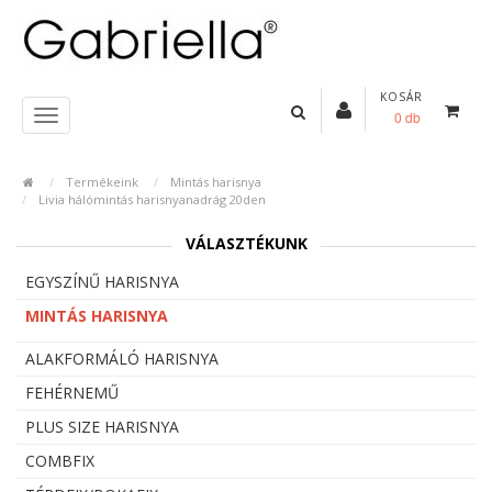
KOSÁR
0 db
Termékeink
Mintás harisnya
Livia hálómintás harisnyanadrág 20den
VÁLASZTÉKUNK
EGYSZÍNŰ HARISNYA
MINTÁS HARISNYA
ALAKFORMÁLÓ HARISNYA
FEHÉRNEMŰ
PLUS SIZE HARISNYA
COMBFIX