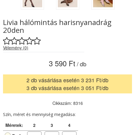
Livia hálómintás harisnyanadrág
20den
Vélemény (0)
3 590 Ft
/ db
2 db vásárlása esetén 3 231 Ft/db
3 db vásárlása esetén 3 051 Ft/db
Cikkszám: 8316
Szín, méret és mennyiség megadása:
Méretek:
2
3
4