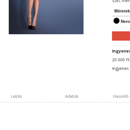
Szín, mé
Méretek
Nero
Ingyenes 
20 000 Ft-
Ingyenes 
Leírás
Adatok
Hasonló 