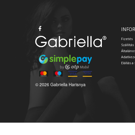
INFO
Fizetés
Szállítás
Általáno
Adatkeze
Elállás 
© 2026 Gabriella Harisnya