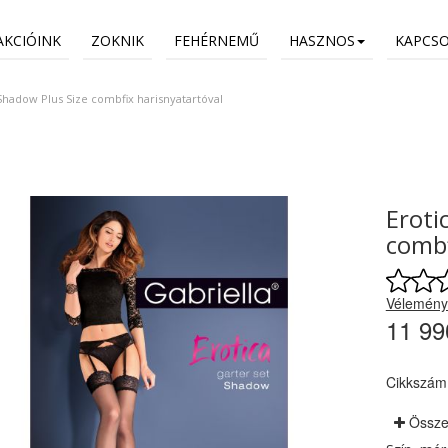
AKCIÓINK
ZOKNIK
FEHÉRNEMŰ
HASZNOS
KAPCS
 Shadow Plus Size combfix harisnyatartóval
Eroti
combf
Vélemény
11 99
Cikkszám
Össze