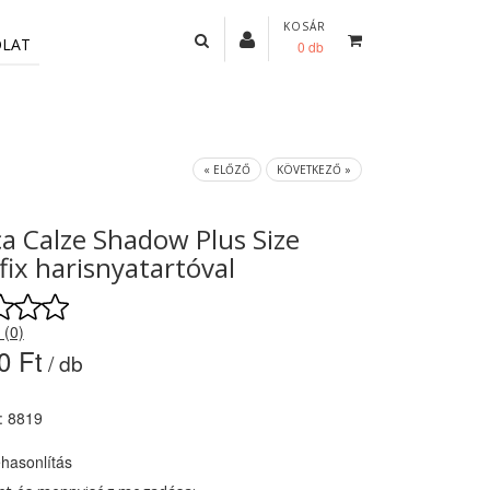
KOSÁR
OLAT
0 db
« ELŐZŐ
KÖVETKEZŐ »
ca Calze Shadow Plus Size
ix harisnyatartóval
 (0)
0 Ft
/ db
: 8819
hasonlítás