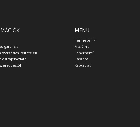
RMÁCIÓK
MENÜ
Termékeink
 és garancia
Akcióink
s szerződési feltételek
Fehérnemű
lési tájékoztató
Hasznos
a szerződéstől
Kapcsolat