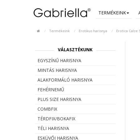
TERMÉKEINK
Termékeink
Erotikus harisnya
Erotica Calze
VÁLASZTÉKUNK
EGYSZÍNŰ HARISNYA
MINTÁS HARISNYA
ALAKFORMÁLÓ HARISNYA
FEHÉRNEMŰ
PLUS SIZE HARISNYA
COMBFIX
TÉRDFIX/BOKAFIX
TÉLI HARISNYA
ESKÜVŐI HARISNYA