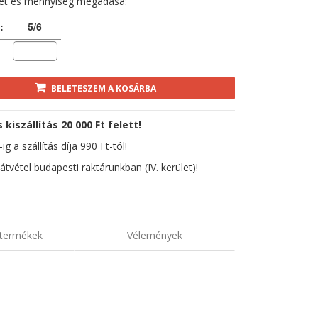
ret és mennyiség megadása:
:
5/6
BELETESZEM A KOSÁRBA
kiszállítás 20 000 Ft felett!
ig a szállítás díja 990 Ft-tól!
átvétel budapesti raktárunkban (IV. kerület)!
termékek
Vélemények