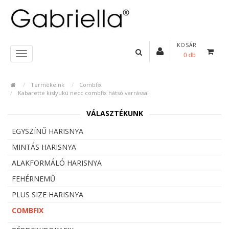
KOSÁR
0 db
Termékeink
Combfix
Kabarette kislyukú necc combfix hátsó varrással
VÁLASZTÉKUNK
EGYSZÍNŰ HARISNYA
MINTÁS HARISNYA
ALAKFORMÁLÓ HARISNYA
FEHÉRNEMŰ
PLUS SIZE HARISNYA
COMBFIX