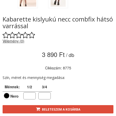
Kabarette kislyukú necc combfix hátsó
varrással
Vélemény (0)
3 890 Ft
/ db
Cikkszám: 8775
Szín, méret és mennyiség megadása:
Méretek:
1/2
3/4
Nero
BELETESZEM A KOSÁRBA