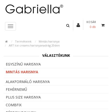
KOSÁR
0 db
Termékeink
Mintás harisnya
ART Ice creams harisnyanadrág 20den
VÁLASZTÉKUNK
EGYSZÍNŰ HARISNYA
MINTÁS HARISNYA
ALAKFORMÁLÓ HARISNYA
FEHÉRNEMŰ
PLUS SIZE HARISNYA
COMBFIX