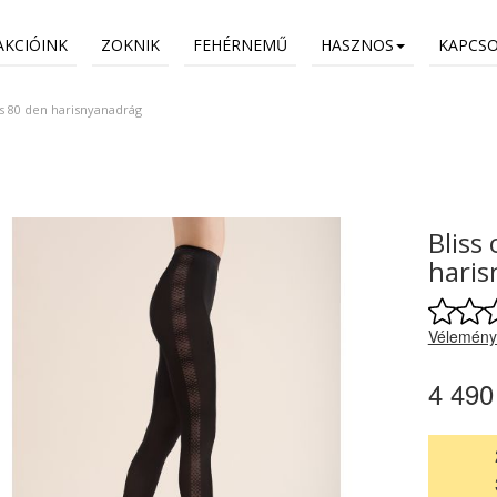
AKCIÓINK
ZOKNIK
FEHÉRNEMŰ
HASZNOS
KAPCS
ás 80 den harisnyanadrág
Bliss
haris
Vélemény
4 490