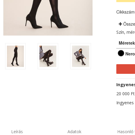
Cikkszám
Össze
Szín, mé
Méretek
Nero
Ingyenes 
20 000 Ft-
Ingyenes 
Leírás
Adatok
Hasonló 