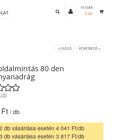
KOSÁR
OLAT
0 db
« ELŐZŐ
KÖVETKEZŐ »
 oldalmintás 80 den
nyanadrág
 (1)
 Ft
/ db
2 db vásárlása esetén 4 041 Ft/db
3 db vásárlása esetén 3 817 Ft/db