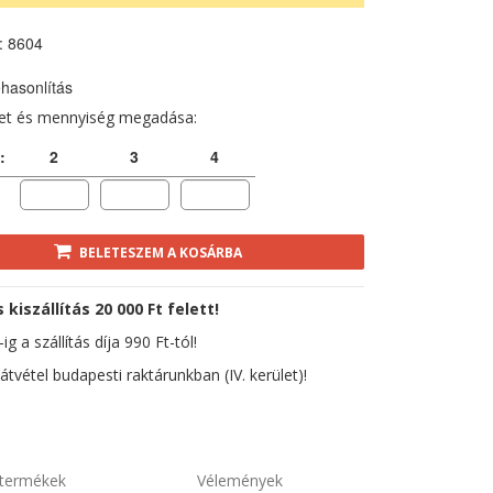
: 8604
hasonlítás
ret és mennyiség megadása:
:
2
3
4
BELETESZEM A KOSÁRBA
kiszállítás 20 000 Ft felett!
ig a szállítás díja 990 Ft-tól!
átvétel budapesti raktárunkban (IV. kerület)!
termékek
Vélemények