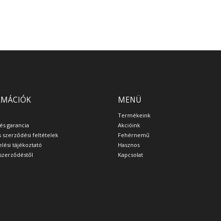
RMÁCIÓK
MENÜ
Termékeink
 és garancia
Akcióink
s szerződési feltételek
Fehérnemű
lési tájékoztató
Hasznos
a szerződéstől
Kapcsolat