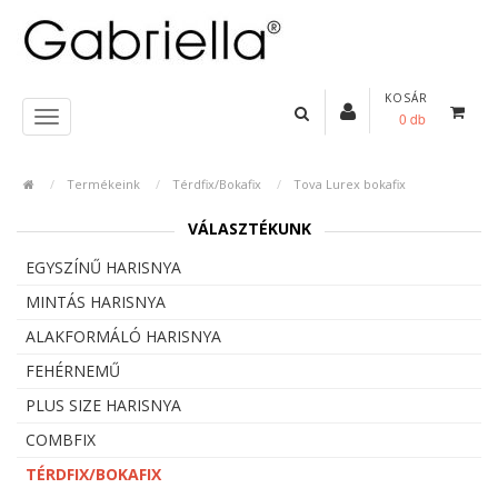
KOSÁR
0 db
Termékeink
Térdfix/Bokafix
Tova Lurex bokafix
VÁLASZTÉKUNK
EGYSZÍNŰ HARISNYA
MINTÁS HARISNYA
ALAKFORMÁLÓ HARISNYA
FEHÉRNEMŰ
PLUS SIZE HARISNYA
COMBFIX
TÉRDFIX/BOKAFIX