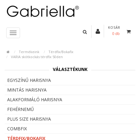
KOSÁR
0 db
Termékeink
Térdfix/Bokafix
VARIA skótkockás térdfix 50den
VÁLASZTÉKUNK
EGYSZÍNŰ HARISNYA
MINTÁS HARISNYA
ALAKFORMÁLÓ HARISNYA
FEHÉRNEMŰ
PLUS SIZE HARISNYA
COMBFIX
TÉRDFIX/BOKAFIX