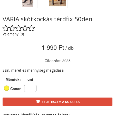
VARIA skótkockás térdfix 50den
Vélemény (0)
1 990 Ft
/ db
Cikkszám: 8935
Szín, méret és mennyiség megadása:
Méretek:
uni
Canari
BELETESZEM A KOSÁRBA
Ingyenes kiszállítás 20 000 Ft felett!