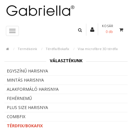
KOSÁR
0 db
Termékeink
Térdfix/Bokafix
Visa microfibre 3D térdfix
VÁLASZTÉKUNK
EGYSZÍNŰ HARISNYA
MINTÁS HARISNYA
ALAKFORMÁLÓ HARISNYA
FEHÉRNEMŰ
PLUS SIZE HARISNYA
COMBFIX
TÉRDFIX/BOKAFIX