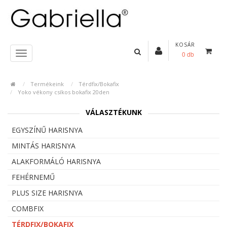
KOSÁR
0 db
Termékeink
Térdfix/Bokafix
Yoko vékony csíkos bokafix 20den
VÁLASZTÉKUNK
EGYSZÍNŰ HARISNYA
MINTÁS HARISNYA
ALAKFORMÁLÓ HARISNYA
FEHÉRNEMŰ
PLUS SIZE HARISNYA
COMBFIX
TÉRDFIX/BOKAFIX