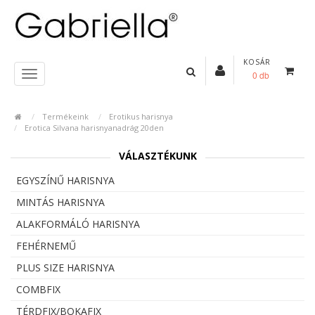
KOSÁR
0 db
Termékeink
Erotikus harisnya
Erotica Silvana harisnyanadrág 20den
VÁLASZTÉKUNK
EGYSZÍNŰ HARISNYA
MINTÁS HARISNYA
ALAKFORMÁLÓ HARISNYA
FEHÉRNEMŰ
PLUS SIZE HARISNYA
COMBFIX
TÉRDFIX/BOKAFIX