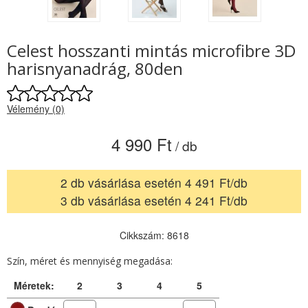
Celest hosszanti mintás microfibre 3D
harisnyanadrág, 80den
Vélemény (0)
4 990 Ft
/ db
2 db vásárlása esetén 4 491 Ft/db
3 db vásárlása esetén 4 241 Ft/db
Cikkszám: 8618
Szín, méret és mennyiség megadása:
Méretek:
2
3
4
5