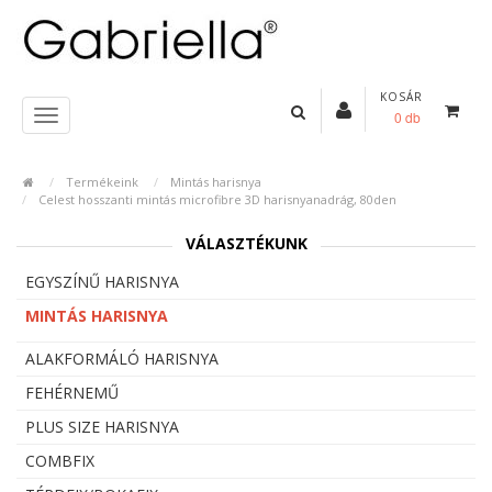
KOSÁR
0 db
Termékeink
Mintás harisnya
Celest hosszanti mintás microfibre 3D harisnyanadrág, 80den
VÁLASZTÉKUNK
EGYSZÍNŰ HARISNYA
MINTÁS HARISNYA
ALAKFORMÁLÓ HARISNYA
FEHÉRNEMŰ
PLUS SIZE HARISNYA
COMBFIX