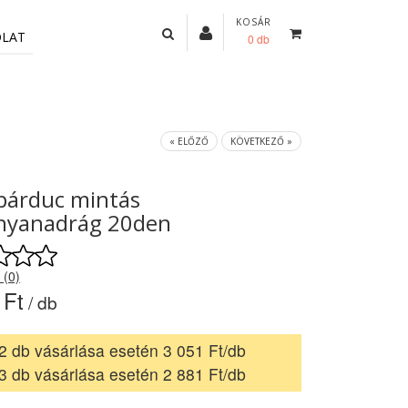
KOSÁR
OLAT
0 db
« ELŐZŐ
KÖVETKEZŐ »
párduc mintás
snyanadrág 20den
 (0)
 Ft
/ db
2 db vásárlása esetén 3 051 Ft/db
3 db vásárlása esetén 2 881 Ft/db