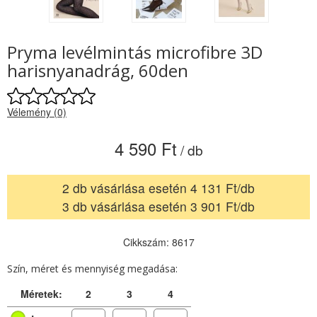
Pryma levélmintás microfibre 3D
harisnyanadrág, 60den
Vélemény (0)
4 590 Ft
/ db
2 db vásárlása esetén 4 131 Ft/db
3 db vásárlása esetén 3 901 Ft/db
Cikkszám: 8617
Szín, méret és mennyiség megadása:
Méretek:
2
3
4