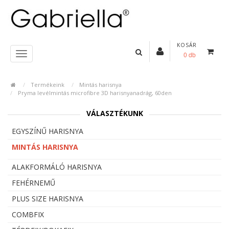
KOSÁR
0 db
Termékeink
Mintás harisnya
Pryma levélmintás microfibre 3D harisnyanadrág, 60den
VÁLASZTÉKUNK
EGYSZÍNŰ HARISNYA
MINTÁS HARISNYA
ALAKFORMÁLÓ HARISNYA
FEHÉRNEMŰ
PLUS SIZE HARISNYA
COMBFIX