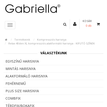
KOSÁR
0 db
Termékeink
Kompressziós harisnya
Relax 40den XL kompressziós alakformáló harisnya - KIFUTÓ SZÍNEK
VÁLASZTÉKUNK
EGYSZÍNŰ HARISNYA
MINTÁS HARISNYA
ALAKFORMÁLÓ HARISNYA
FEHÉRNEMŰ
PLUS SIZE HARISNYA
COMBFIX
TÉRDFIX/BOKAFIX