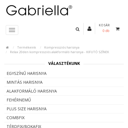
KOSÁR
0 db
Termékeink
Kompressziós harisnya
Relax 20den kompressziós alakformáló harisnya - KIFUTÓ SZÍNEK
VÁLASZTÉKUNK
EGYSZÍNŰ HARISNYA
MINTÁS HARISNYA
ALAKFORMÁLÓ HARISNYA
FEHÉRNEMŰ
PLUS SIZE HARISNYA
COMBFIX
TÉRDFIX/BOKAFIX