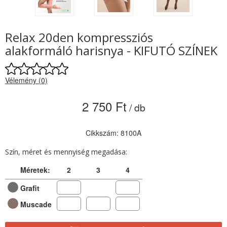
Relax 20den kompressziós
alakformáló harisnya - KIFUTÓ SZÍNEK
Vélemény (0)
2 750 Ft
/ db
Cikkszám: 8100A
Szín, méret és mennyiség megadása:
Méretek:
2
3
4
Grafit
Muscade