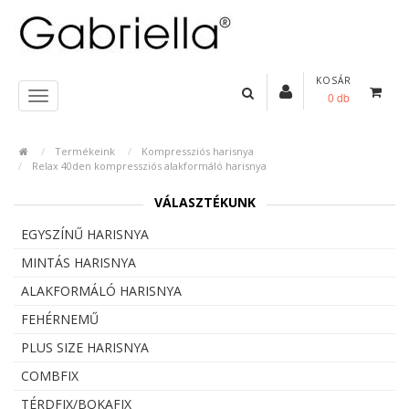
KOSÁR
0 db
Termékeink
Kompressziós harisnya
Relax 40den kompressziós alakformáló harisnya
VÁLASZTÉKUNK
EGYSZÍNŰ HARISNYA
MINTÁS HARISNYA
ALAKFORMÁLÓ HARISNYA
FEHÉRNEMŰ
PLUS SIZE HARISNYA
COMBFIX
TÉRDFIX/BOKAFIX