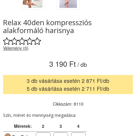
Relax 40den kompressziós
alakformáló harisnya
Vélemény (0)
3 190 Ft
/ db
3 db vásárlása esetén 2 871 Ft/db
5 db vásárlása esetén 2 711 Ft/db
Cikkszám: 8110
Szín, méret és mennyiség megadása:
Méretek:
2
3
4