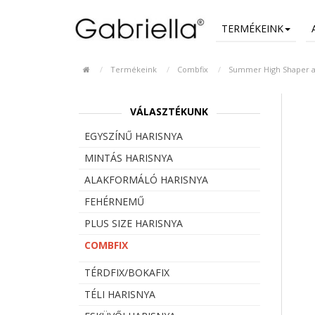
TERMÉKEINK
Termékeink
Combfix
Summer High Shaper al
VÁLASZTÉKUNK
EGYSZÍNŰ HARISNYA
MINTÁS HARISNYA
ALAKFORMÁLÓ HARISNYA
FEHÉRNEMŰ
PLUS SIZE HARISNYA
COMBFIX
TÉRDFIX/BOKAFIX
TÉLI HARISNYA