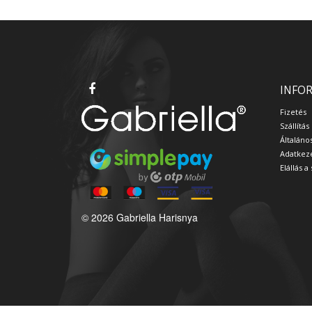
INFO
Fizetés
Szállítás
Általáno
Adatkeze
Elállás 
© 2026 Gabriella Harisnya