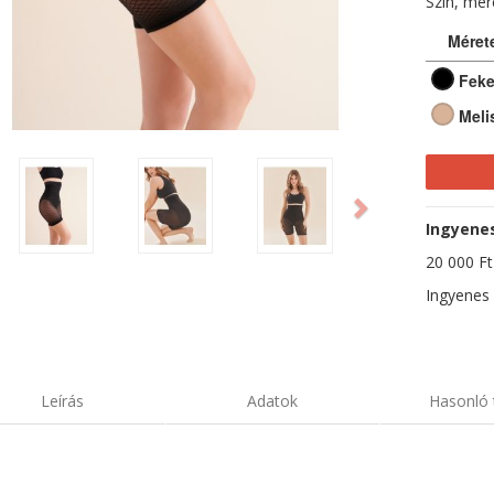
Szín, mé
Méret
Feke
Meli
ious
Next
Ingyenes 
20 000 Ft-
Ingyenes 
Leírás
Adatok
Hasonló 