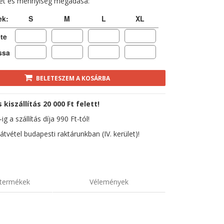
ret és mennyiség megadása:
ek:
S
M
L
XL
te
ssa
BELETESZEM A KOSÁRBA
kiszállítás 20 000 Ft felett!
ig a szállítás díja 990 Ft-tól!
átvétel budapesti raktárunkban (IV. kerület)!
termékek
Vélemények