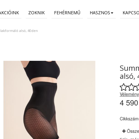
AKCIÓINK
ZOKNIK
FEHÉRNEMŰ
HASZNOS
KAPCS
akformáló alsó, 40den
Summ
alsó,
Vélemény
4 590
Cikkszám
Össze