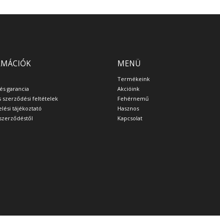
RMÁCIÓK
MENÜ
Termékeink
 és garancia
Akcióink
s szerződési feltételek
Fehérnemű
lési tájékoztató
Hasznos
a szerződéstől
Kapcsolat