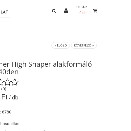
KOSÁR
OLAT
0 db
« ELŐZŐ
KÖVETKEZŐ »
er High Shaper alakformáló
 40den
 (0)
 Ft
/ db
: 8786
hasonlítás