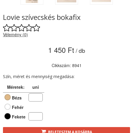
Lovie szívecskés bokafix
Vélemény (0)
1 450 Ft
/ db
Cikkszám: 8941
Szín, méret és mennyiség megadása:
Méretek:
uni
Bézs
Fehér
Fekete
BELETESZEM A KOSÁRBA