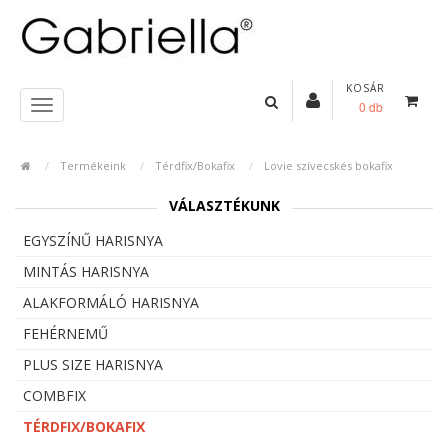
KOSÁR
0 db
Termékeink
Térdfix/Bokafix
Lovie szívecskés bokafix
VÁLASZTÉKUNK
EGYSZÍNŰ HARISNYA
MINTÁS HARISNYA
ALAKFORMÁLÓ HARISNYA
FEHÉRNEMŰ
PLUS SIZE HARISNYA
COMBFIX
TÉRDFIX/BOKAFIX