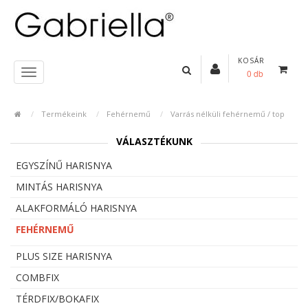
KOSÁR
0 db
Termékeink
Fehérnemű
Varrás nélküli fehérnemű / top
VÁLASZTÉKUNK
EGYSZÍNŰ HARISNYA
MINTÁS HARISNYA
ALAKFORMÁLÓ HARISNYA
FEHÉRNEMŰ
PLUS SIZE HARISNYA
COMBFIX
TÉRDFIX/BOKAFIX