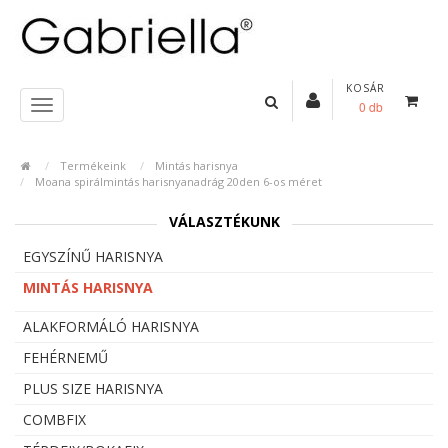
KOSÁR
0 db
Termékeink
Mintás harisnya
Moana spirálmintás harisnyanadrág 20den 6-os méret
VÁLASZTÉKUNK
EGYSZÍNŰ HARISNYA
MINTÁS HARISNYA
ALAKFORMÁLÓ HARISNYA
FEHÉRNEMŰ
PLUS SIZE HARISNYA
COMBFIX