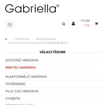
KOSÁR
0 db
Termékeink
Mintás harisnya
Very Cherry cseresznyés harisnyanadrág 20den
VÁLASZTÉKUNK
EGYSZÍNŰ HARISNYA
MINTÁS HARISNYA
ALAKFORMÁLÓ HARISNYA
FEHÉRNEMŰ
PLUS SIZE HARISNYA
COMBFIX