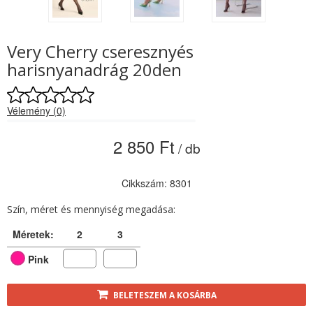
Very Cherry cseresznyés
harisnyanadrág 20den
Vélemény (0)
2 850 Ft
/ db
Cikkszám: 8301
Szín, méret és mennyiség megadása:
Méretek:
2
3
Pink
BELETESZEM A KOSÁRBA