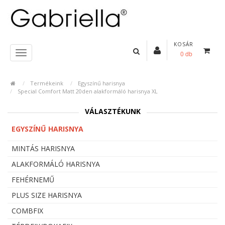
KOSÁR
0 db
Termékeink
Egyszínű harisnya
Special Comfort Matt 20den alakformáló harisnya XL
VÁLASZTÉKUNK
EGYSZÍNŰ HARISNYA
MINTÁS HARISNYA
ALAKFORMÁLÓ HARISNYA
FEHÉRNEMŰ
PLUS SIZE HARISNYA
COMBFIX