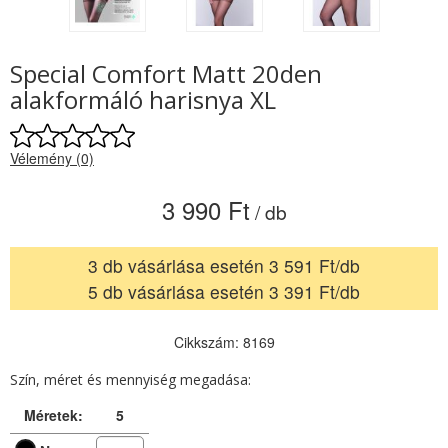
Special Comfort Matt 20den
alakformáló harisnya XL
Vélemény (0)
3 990 Ft
/ db
3 db vásárlása esetén 3 591 Ft/db
5 db vásárlása esetén 3 391 Ft/db
Cikkszám: 8169
Szín, méret és mennyiség megadása:
Méretek:
5