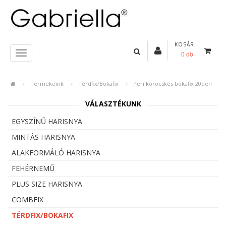
KOSÁR
0 db
Termékeink
Térdfix/Bokafix
Peri köröcskés bokafix 20den
VÁLASZTÉKUNK
EGYSZÍNŰ HARISNYA
MINTÁS HARISNYA
ALAKFORMÁLÓ HARISNYA
FEHÉRNEMŰ
PLUS SIZE HARISNYA
COMBFIX
TÉRDFIX/BOKAFIX