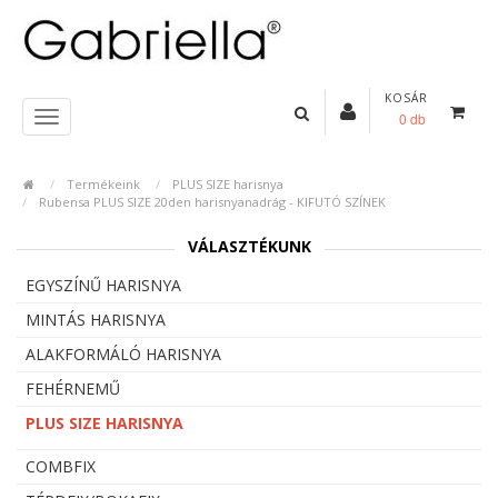
KOSÁR
0 db
Termékeink
PLUS SIZE harisnya
Rubensa PLUS SIZE 20den harisnyanadrág - KIFUTÓ SZÍNEK
VÁLASZTÉKUNK
EGYSZÍNŰ HARISNYA
MINTÁS HARISNYA
ALAKFORMÁLÓ HARISNYA
FEHÉRNEMŰ
PLUS SIZE HARISNYA
COMBFIX