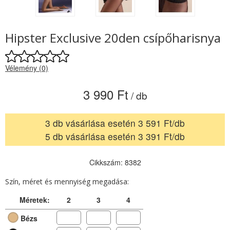
Hipster Exclusive 20den csípőharisnya
Vélemény (0)
3 990 Ft
/ db
3 db vásárlása esetén 3 591 Ft/db
5 db vásárlása esetén 3 391 Ft/db
Cikkszám: 8382
Szín, méret és mennyiség megadása:
Méretek:
2
3
4
Bézs