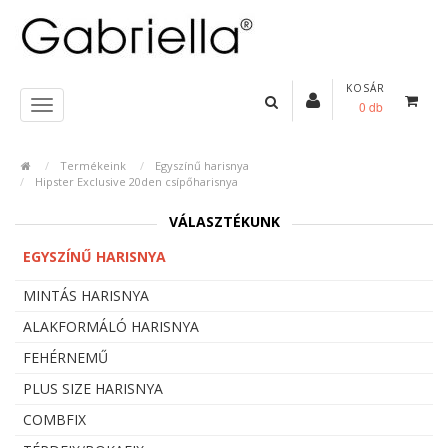
KOSÁR
0 db
Termékeink
Egyszínű harisnya
Hipster Exclusive 20den csípőharisnya
VÁLASZTÉKUNK
EGYSZÍNŰ HARISNYA
MINTÁS HARISNYA
ALAKFORMÁLÓ HARISNYA
FEHÉRNEMŰ
PLUS SIZE HARISNYA
COMBFIX