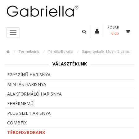
KOSÁR
0 db
Termékeink
Térdfix/Bokafix
Super bokafix 15den, 2 páras
VÁLASZTÉKUNK
EGYSZÍNŰ HARISNYA
MINTÁS HARISNYA
ALAKFORMÁLÓ HARISNYA
FEHÉRNEMŰ
PLUS SIZE HARISNYA
COMBFIX
TÉRDFIX/BOKAFIX