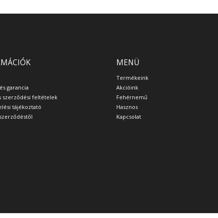
RMÁCIÓK
MENÜ
Termékeink
 és garancia
Akcióink
s szerződési feltételek
Fehérnemű
lési tájékoztató
Hasznos
a szerződéstől
Kapcsolat