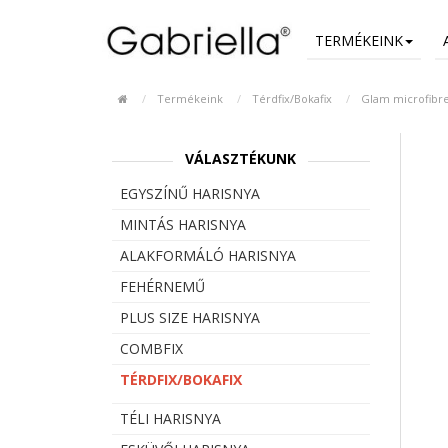
TERMÉKEINK
Termékeink
Térdfix/Bokafix
Glam microfibre
VÁLASZTÉKUNK
EGYSZÍNŰ HARISNYA
MINTÁS HARISNYA
ALAKFORMÁLÓ HARISNYA
FEHÉRNEMŰ
PLUS SIZE HARISNYA
COMBFIX
TÉRDFIX/BOKAFIX
TÉLI HARISNYA