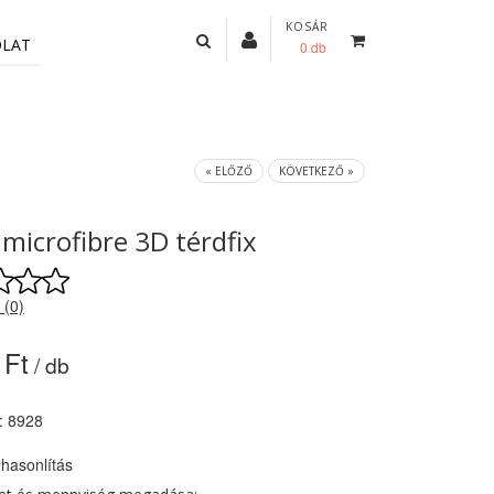
KOSÁR
OLAT
0 db
« ELŐZŐ
KÖVETKEZŐ »
microfibre 3D térdfix
 (0)
 Ft
/ db
: 8928
hasonlítás