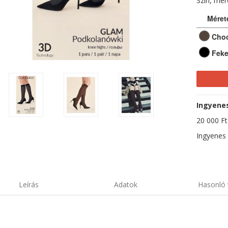
Szín, mé
Méret
Cho
Feke
Ingyenes 
20 000 Ft-
Ingyenes 
Leírás
Adatok
Hasonló 