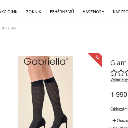
AKCIÓINK
ZOKNIK
FEHÉRNEMŰ
HASZNOS
KAPCS
 3D térdfix
ÚJ
Glam 
Vélemény
1 990
Cikkszám
Össze