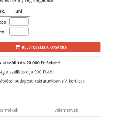
ret és mennyiség megadása:
ek:
uni
cco
te
BELETESZEM A KOSÁRBA
kiszállítás 20 000 Ft felett!
ig a szállítás díja 990 Ft-tól!
átvétel budapesti raktárunkban (IV. kerület)!
termékek
Vélemények