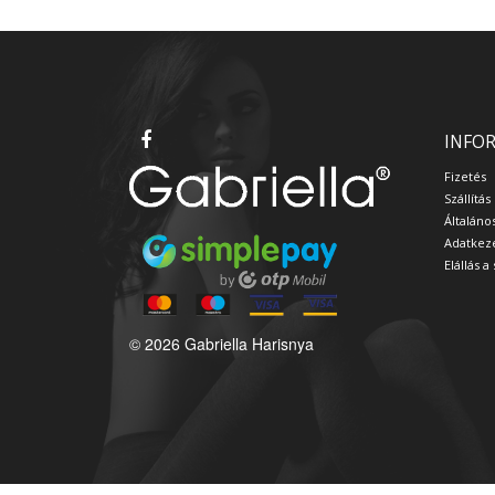
INFO
Fizetés
Szállítás
Általáno
Adatkeze
Elállás 
© 2026 Gabriella Harisnya