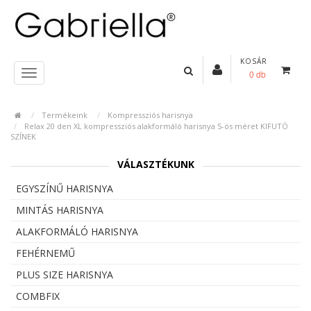
KOSÁR
0 db
Termékeink
Kompressziós harisnya
Relax 20 den XL kompressziós alakformáló harisnya 5-ös méret KIFUTÓ
SZÍNEK
VÁLASZTÉKUNK
EGYSZÍNŰ HARISNYA
MINTÁS HARISNYA
ALAKFORMÁLÓ HARISNYA
FEHÉRNEMŰ
PLUS SIZE HARISNYA
COMBFIX