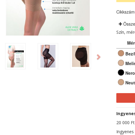
Cikkszám
Össze
Szín, mé
Mér
ious
Next
Bez/
Meli
Nero
Neut
Ingyenes 
20 000 Ft-
Ingyenes 