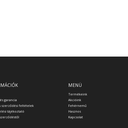
RMÁCIÓK
MENÜ
Termékeink
 és garancia
Akcióink
s szerződési feltételek
Fehérnemű
lési tájékoztató
Hasznos
a szerződéstől
Kapcsolat