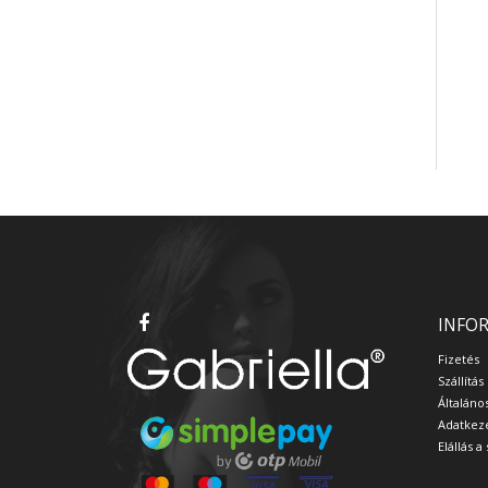
INFO
Fizetés
Szállítás
Általáno
Adatkeze
Elállás 