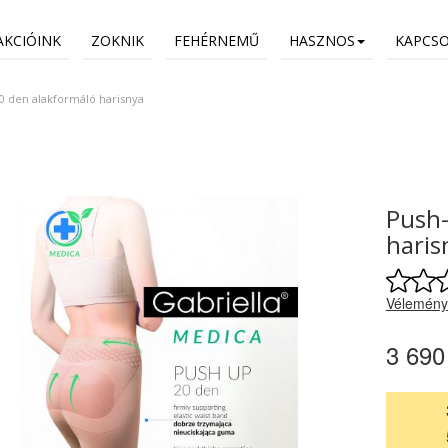
AKCIÓINK
ZOKNIK
FEHÉRNEMŰ
HASZNOS
KAPCS
0 den alakformáló harisnya
Push-
haris
Vélemény
3 690