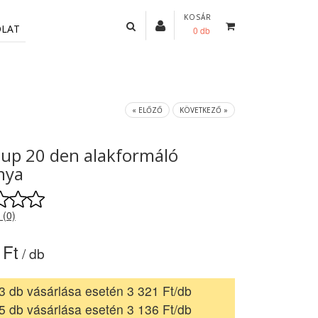
KOSÁR
OLAT
0 db
« ELŐZŐ
KÖVETKEZŐ »
up 20 den alakformáló
nya
 (0)
 Ft
/ db
3 db vásárlása esetén 3 321 Ft/db
5 db vásárlása esetén 3 136 Ft/db