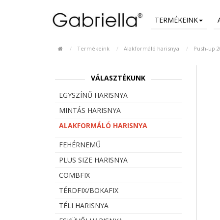
TERMÉKEINK
Termékeink
Alakformáló harisnya
Push-up 2
VÁLASZTÉKUNK
EGYSZÍNŰ HARISNYA
MINTÁS HARISNYA
ALAKFORMÁLÓ HARISNYA
FEHÉRNEMŰ
PLUS SIZE HARISNYA
COMBFIX
TÉRDFIX/BOKAFIX
TÉLI HARISNYA