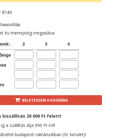
: 8140
hasonlítás
ret és mennyiség megadása:
etek:
2
3
4
Beige
ssa
ro
BELETESZEM A KOSÁRBA
kiszállítás 20 000 Ft felett!
ig a szállítás díja 990 Ft-tól!
átvétel budapesti raktárunkban (IV. kerület)!