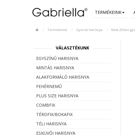
TERMÉKEINK
Termékeink
Gyerek harisnya
Nela 20den gy
VÁLASZTÉKUNK
EGYSZÍNŰ HARISNYA
MINTÁS HARISNYA
ALAKFORMÁLÓ HARISNYA
FEHÉRNEMŰ
PLUS SIZE HARISNYA
COMBFIX
TÉRDFIX/BOKAFIX
TÉLI HARISNYA
ESKÜVŐI HARISNYA