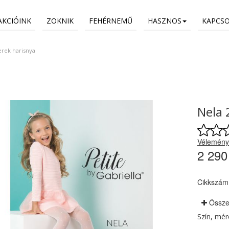
AKCIÓINK
ZOKNIK
FEHÉRNEMŰ
HASZNOS
KAPCS
erek harisnya
Nela 
Vélemény
2 290
Cikkszám
Össze
Szín, mé