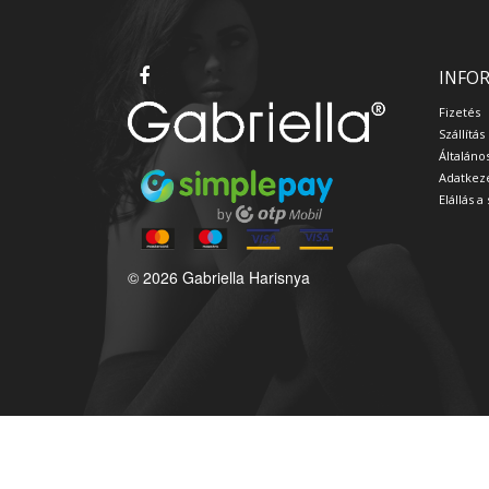
INFO
Fizetés
Szállítás
Általáno
Adatkeze
Elállás 
© 2026 Gabriella Harisnya