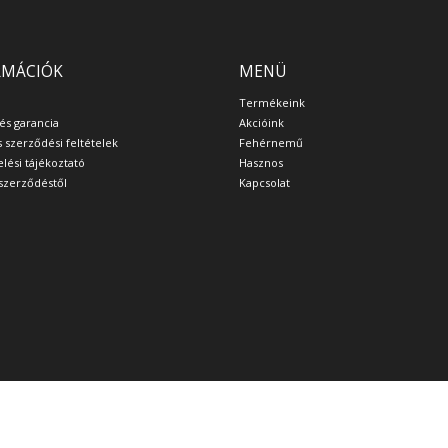
RMÁCIÓK
MENÜ
Termékeink
 és garancia
Akcióink
s szerződési feltételek
Fehérnemű
lési tájékoztató
Hasznos
a szerződéstől
Kapcsolat