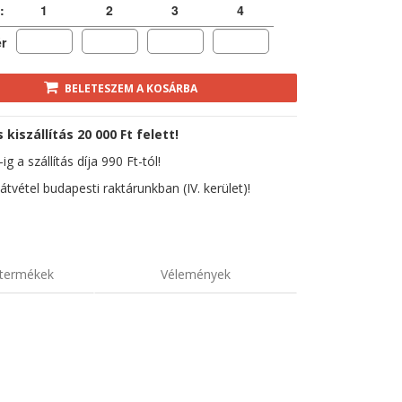
:
1
2
3
4
r
BELETESZEM A KOSÁRBA
kiszállítás 20 000 Ft felett!
ig a szállítás díja 990 Ft-tól!
átvétel budapesti raktárunkban (IV. kerület)!
termékek
Vélemények