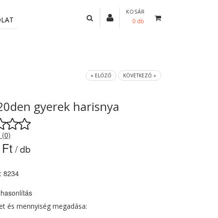
KOSÁR
OLAT
0 db
« ELŐZŐ
KÖVETKEZŐ »
20den gyerek harisnya
 (0)
 Ft
/ db
: 8234
hasonlítás
ret és mennyiség megadása: