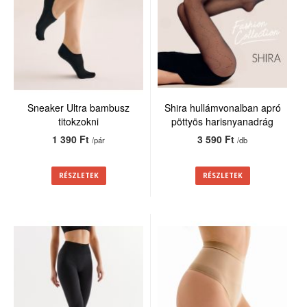
Sneaker Ultra bambusz
Shira hullámvonalban apró
titokzokni
pöttyös harisnyanadrág
20den
1 390 Ft
3 590 Ft
/pár
/db
RÉSZLETEK
RÉSZLETEK