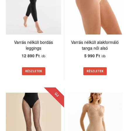
Varrás nélküli bordás
Varrás nélküli alakformáló
leggings
tanga női alsó
12 890 Ft
5 990 Ft
/db
/db
RÉSZLETEK
RÉSZLETEK
ÚJ