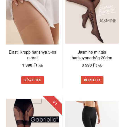
Elastil krepp harisnya 5-ös
Jasmine mintás
méret
harisnyanadrág 20den
1 390 Ft
3 590 Ft
/db
/db
RÉSZLETEK
RÉSZLETEK
ÚJ