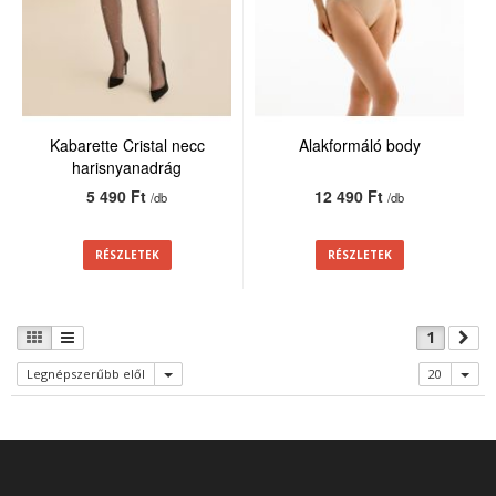
Kabarette Cristal necc
Alakformáló body
harisnyanadrág
5 490 Ft
12 490 Ft
/db
/db
RÉSZLETEK
RÉSZLETEK
1
Legnépszerűbb elől
20