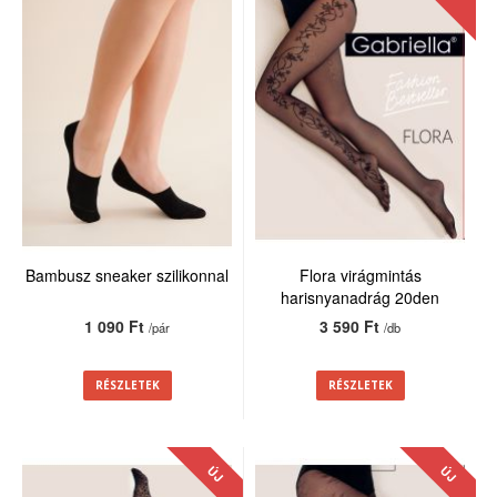
Bambusz sneaker szilikonnal
Flora virágmintás
harisnyanadrág 20den
1 090 Ft
3 590 Ft
/pár
/db
RÉSZLETEK
RÉSZLETEK
ÚJ
ÚJ