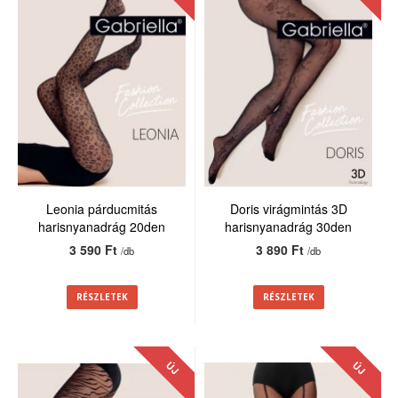
Leonia párducmitás
Doris virágmintás 3D
harisnyanadrág 20den
harisnyanadrág 30den
3 590 Ft
3 890 Ft
/db
/db
RÉSZLETEK
RÉSZLETEK
ÚJ
ÚJ