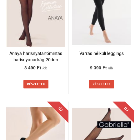
Anaya harisnyatartómintás
Varrás nélküli leggings
harisnyanadrág 20den
3 490 Ft
9 390 Ft
/db
/db
RÉSZLETEK
RÉSZLETEK
ÚJ
ÚJ