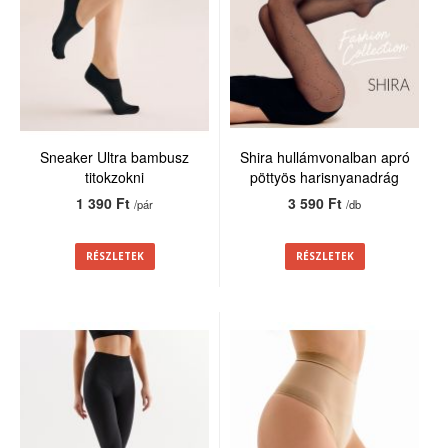
Sneaker Ultra bambusz
Shira hullámvonalban apró
titokzokni
pöttyös harisnyanadrág
20den
1 390 Ft
3 590 Ft
/pár
/db
RÉSZLETEK
RÉSZLETEK