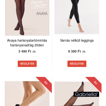
Anaya harisnyatartómintás
Varrás nélküli leggings
harisnyanadrág 20den
3 490 Ft
9 390 Ft
/db
/db
RÉSZLETEK
RÉSZLETEK
ÚJ
ÚJ