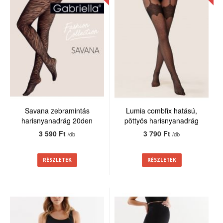
Savana zebramintás
Lumia combfix hatású,
harisnyanadrág 20den
pöttyös harisnyanadrág
20den
3 590 Ft
3 790 Ft
/db
/db
RÉSZLETEK
RÉSZLETEK