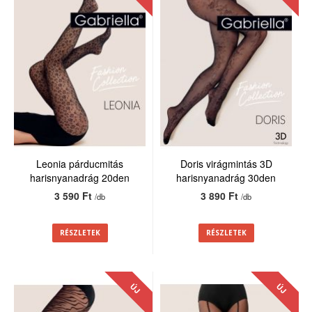
Leonia párducmitás
Doris virágmintás 3D
harisnyanadrág 20den
harisnyanadrág 30den
3 590 Ft
3 890 Ft
/db
/db
RÉSZLETEK
RÉSZLETEK
ÚJ
ÚJ