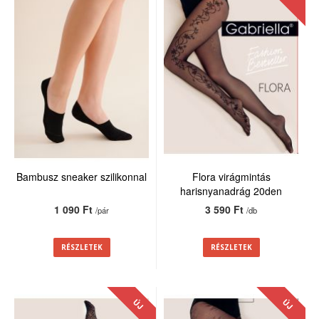
Bambusz sneaker szilikonnal
Flora virágmintás
harisnyanadrág 20den
1 090 Ft
3 590 Ft
/pár
/db
RÉSZLETEK
RÉSZLETEK
ÚJ
ÚJ