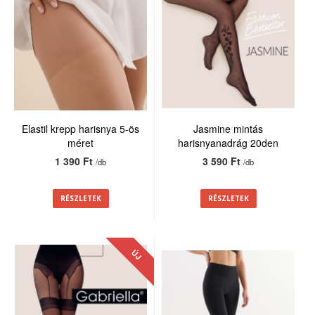
Elastil krepp harisnya 5-ös
Jasmine mintás
méret
harisnyanadrág 20den
1 390 Ft
3 590 Ft
/db
/db
RÉSZLETEK
RÉSZLETEK
ÚJ