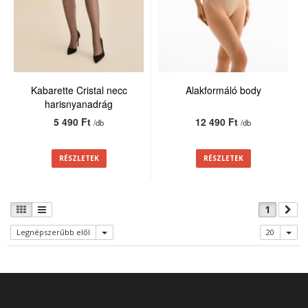
Kabarette Cristal necc
Alakformáló body
harisnyanadrág
5 490 Ft
12 490 Ft
/db
/db
RÉSZLETEK
RÉSZLETEK
1
Legnépszerűbb elől
20