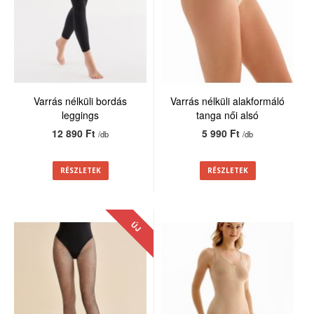
Varrás nélküli bordás
Varrás nélküli alakformáló
leggings
tanga női alsó
12 890 Ft
5 990 Ft
/db
/db
RÉSZLETEK
RÉSZLETEK
ÚJ