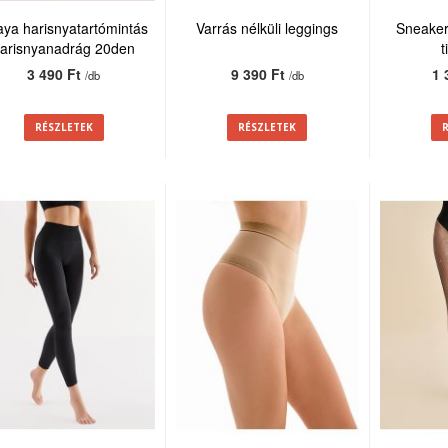
ya harisnyatartómintás
Varrás nélküli leggings
Sneaker
arisnyanadrág 20den
t
3 490 Ft
9 390 Ft
1 
/db
/db
RÉSZLETEK
RÉSZLETEK