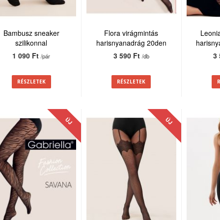
Bambusz sneaker
Flora virágmintás
Leoni
szilikonnal
harisnyanadrág 20den
harisn
1 090 Ft
3 590 Ft
3
/pár
/db
RÉSZLETEK
RÉSZLETEK
ÚJ
ÚJ