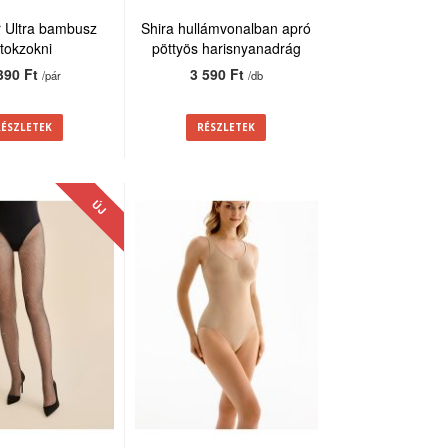
 Ultra bambusz
Shira hullámvonalban apró
itokzokni
pöttyös harisnyanadrág
20den
390 Ft
3 590 Ft
/pár
/db
RÉSZLETEK
RÉSZLETEK
ÚJ