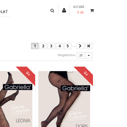
KOSÁR
OLAT
0 db
1
2
3
4
5
…
20
Megjelenítve:
ÚJ
ÚJ