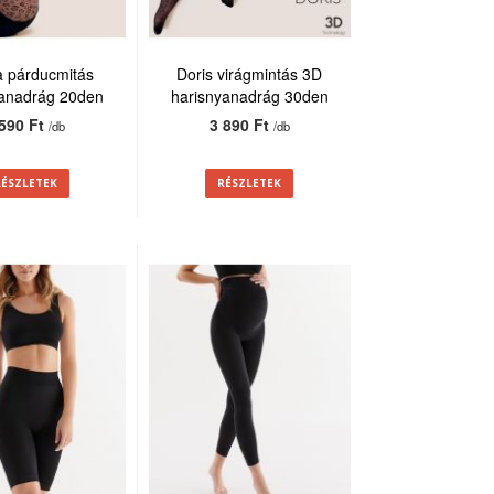
a párducmitás
Doris virágmintás 3D
yanadrág 20den
harisnyanadrág 30den
 590 Ft
3 890 Ft
/db
/db
RÉSZLETEK
RÉSZLETEK