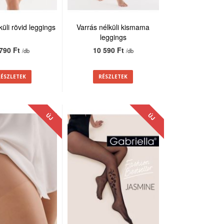
küli rövid leggings
Varrás nélküli kismama
leggings
 790 Ft
10 590 Ft
/db
/db
RÉSZLETEK
RÉSZLETEK
ÚJ
ÚJ