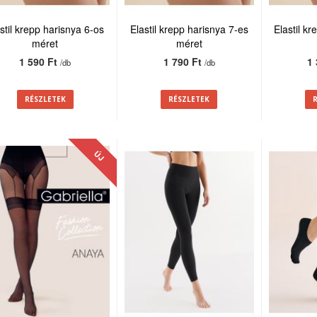
stil krepp harisnya 6-os
Elastil krepp harisnya 7-es
Elastil k
méret
méret
1 590 Ft
1 790 Ft
1
/db
/db
RÉSZLETEK
RÉSZLETEK
ÚJ