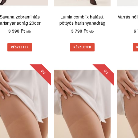
Savana zebramintás
Lumia combfix hatású,
Varrás nél
arisnyanadrág 20den
pöttyös harisnyanadrág
20den
3 590 Ft
3 790 Ft
6
/db
/db
RÉSZLETEK
RÉSZLETEK
ÚJ
ÚJ