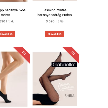
repp harisnya 5-ös
Jasmine mintás
méret
harisnyanadrág 20den
 390 Ft
3 590 Ft
/db
/db
RÉSZLETEK
RÉSZLETEK
ÚJ
ÚJ