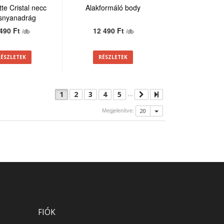
te Cristal necc
Alakformáló body
isnyanadrág
 490 Ft
12 490 Ft
/db
/db
RÉSZLETEK
RÉSZLETEK
1
2
3
4
5
…
20
Megjelenítve:
FIÓK