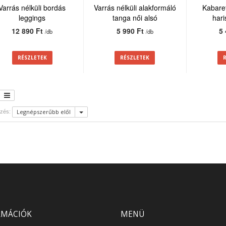
Varrás nélküli bordás
Varrás nélküli alakformáló
Kabaret
leggings
tanga női alsó
har
12 890 Ft
5 990 Ft
5
/db
/db
RÉSZLETEK
RÉSZLETEK
Legnépszerűbb elől
zés:
RMÁCIÓK
MENÜ