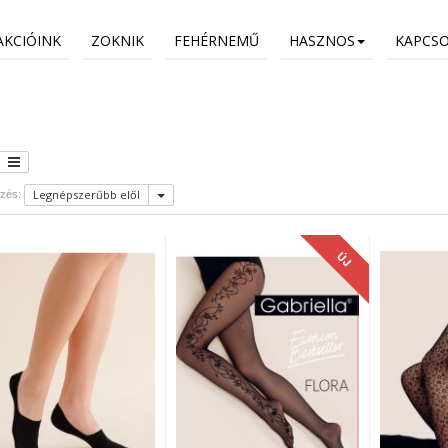
AKCIÓINK
ZOKNIK
FEHÉRNEMŰ
HASZNOS
KAPCS
Legnépszerűbb elől
zés:
ÚJ