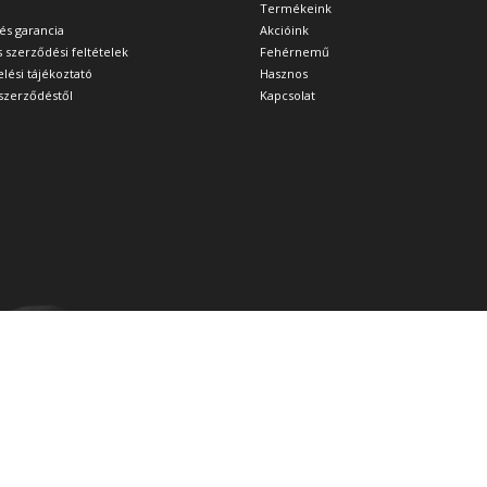
Termékeink
 és garancia
Akcióink
s szerződési feltételek
Fehérnemű
lési tájékoztató
Hasznos
a szerződéstől
Kapcsolat