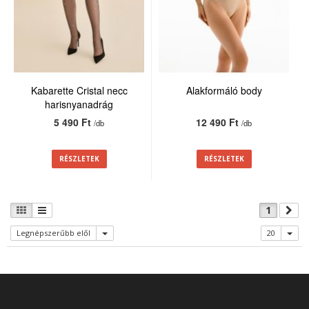
Kabarette Cristal necc
Alakformáló body
harisnyanadrág
5 490 Ft
12 490 Ft
/db
/db
RÉSZLETEK
RÉSZLETEK
1
Legnépszerűbb elől
20