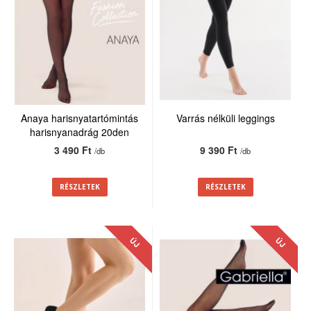
Anaya harisnyatartómintás
Varrás nélküli leggings
harisnyanadrág 20den
3 490 Ft
9 390 Ft
/db
/db
RÉSZLETEK
RÉSZLETEK
ÚJ
ÚJ