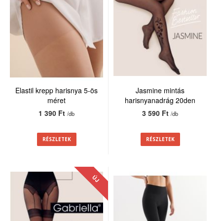
Elastil krepp harisnya 5-ös
Jasmine mintás
méret
harisnyanadrág 20den
1 390 Ft
3 590 Ft
/db
/db
RÉSZLETEK
RÉSZLETEK
ÚJ