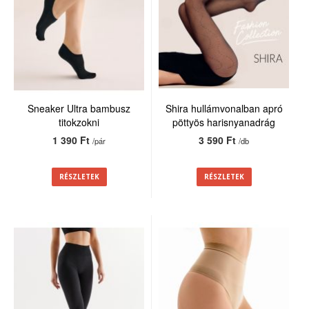
Sneaker Ultra bambusz
Shira hullámvonalban apró
titokzokni
pöttyös harisnyanadrág
20den
1 390 Ft
3 590 Ft
/pár
/db
RÉSZLETEK
RÉSZLETEK