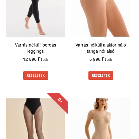
Varrás nélküli bordás
Varrás nélküli alakformáló
leggings
tanga női alsó
12 890 Ft
5 990 Ft
/db
/db
RÉSZLETEK
RÉSZLETEK
ÚJ