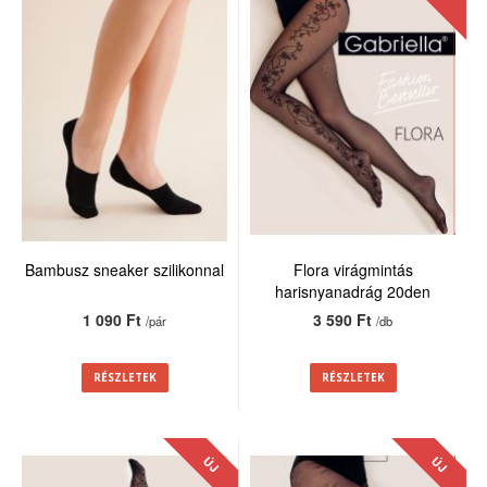
Bambusz sneaker szilikonnal
Flora virágmintás
harisnyanadrág 20den
1 090 Ft
3 590 Ft
/pár
/db
RÉSZLETEK
RÉSZLETEK
ÚJ
ÚJ