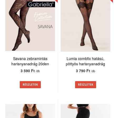
Savana zebramintás
Lumia combfix hatású,
harisnyanadrág 20den
pöttyös harisnyanadrág
20den
3 590 Ft
3 790 Ft
/db
/db
RÉSZLETEK
RÉSZLETEK