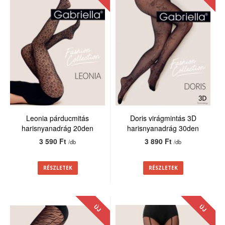
Leonia párducmitás
Doris virágmintás 3D
harisnyanadrág 20den
harisnyanadrág 30den
3 590 Ft
3 890 Ft
/db
/db
RÉSZLETEK
RÉSZLETEK
ÚJ
ÚJ