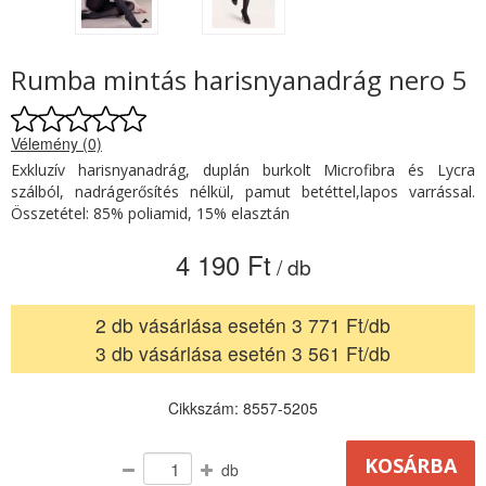
Rumba mintás harisnyanadrág nero 5
Vélemény (0)
Exkluzív harisnyanadrág, duplán burkolt Microfibra és Lycra
szálból, nadrágerősítés nélkül, pamut betéttel,lapos varrással.
Összetétel: 85% poliamid, 15% elasztán
4 190 Ft
/ db
2 db vásárlása esetén 3 771 Ft/db
3 db vásárlása esetén 3 561 Ft/db
Cikkszám: 8557-5205
db