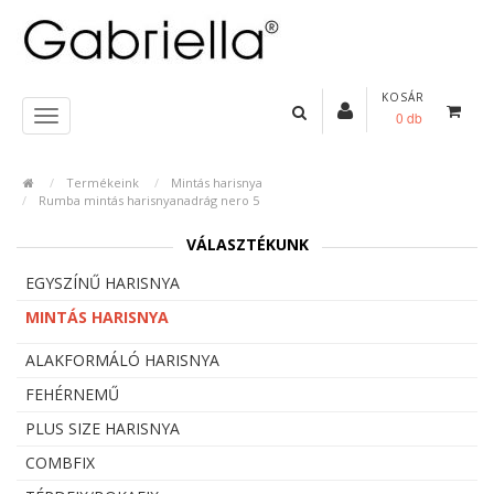
KOSÁR
0 db
Termékeink
Mintás harisnya
Rumba mintás harisnyanadrág nero 5
VÁLASZTÉKUNK
EGYSZÍNŰ HARISNYA
MINTÁS HARISNYA
ALAKFORMÁLÓ HARISNYA
FEHÉRNEMŰ
PLUS SIZE HARISNYA
COMBFIX