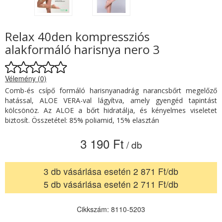
Relax 40den kompressziós
alakformáló harisnya nero 3
Vélemény (0)
Comb-és csípő formáló harisnyanadrág narancsbőrt megelőző
hatással, ALOE VERA-val lágyítva, amely gyengéd tapintást
kölcsönöz. Az ALOE a bőrt hidratálja, és kényelmes viseletet
biztosít. Összetétel: 85% poliamid, 15% elasztán
3 190 Ft
/ db
3 db vásárlása esetén 2 871 Ft/db
5 db vásárlása esetén 2 711 Ft/db
Cikkszám: 8110-5203