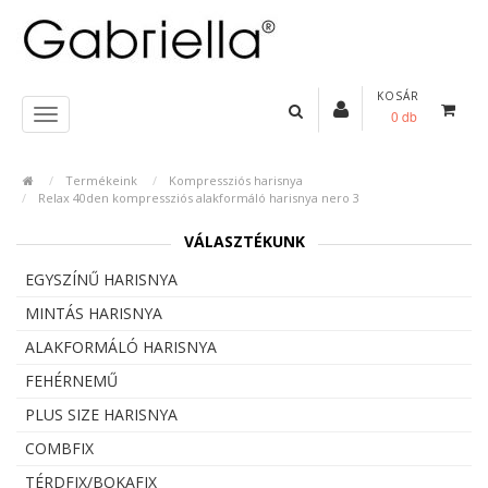
KOSÁR
0 db
Termékeink
Kompressziós harisnya
Relax 40den kompressziós alakformáló harisnya nero 3
VÁLASZTÉKUNK
EGYSZÍNŰ HARISNYA
MINTÁS HARISNYA
ALAKFORMÁLÓ HARISNYA
FEHÉRNEMŰ
PLUS SIZE HARISNYA
COMBFIX
TÉRDFIX/BOKAFIX