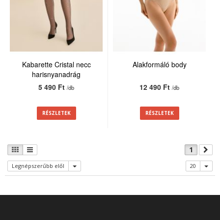
Kabarette Cristal necc
Alakformáló body
harisnyanadrág
5 490 Ft
12 490 Ft
/db
/db
RÉSZLETEK
RÉSZLETEK
1
Legnépszerűbb elől
20