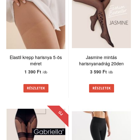
Elastil krepp harisnya 5-ös
Jasmine mintás
méret
harisnyanadrág 20den
1 390 Ft
3 590 Ft
/db
/db
RÉSZLETEK
RÉSZLETEK
ÚJ