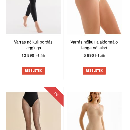
Varrás nélküli bordás
Varrás nélküli alakformáló
leggings
tanga női alsó
12 890 Ft
5 990 Ft
/db
/db
RÉSZLETEK
RÉSZLETEK
ÚJ