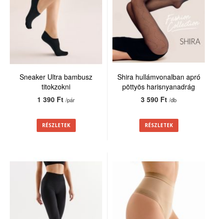
Sneaker Ultra bambusz
Shira hullámvonalban apró
titokzokni
pöttyös harisnyanadrág
20den
1 390 Ft
3 590 Ft
/pár
/db
RÉSZLETEK
RÉSZLETEK