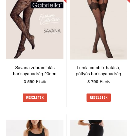
Savana zebramintás
Lumia combfix hatású,
harisnyanadrág 20den
pöttyös harisnyanadrág
20den
3 590 Ft
3 790 Ft
/db
/db
RÉSZLETEK
RÉSZLETEK