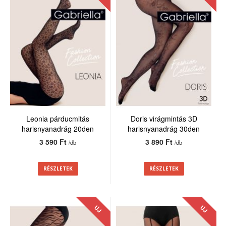
Leonia párducmitás
Doris virágmintás 3D
harisnyanadrág 20den
harisnyanadrág 30den
3 590 Ft
3 890 Ft
/db
/db
RÉSZLETEK
RÉSZLETEK
ÚJ
ÚJ