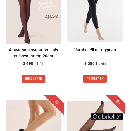
Anaya harisnyatartómintás
Varrás nélküli leggings
harisnyanadrág 20den
3 490 Ft
9 390 Ft
/db
/db
RÉSZLETEK
RÉSZLETEK
ÚJ
ÚJ