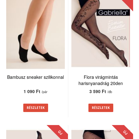
Bambusz sneaker szilikonnal
Flora virágmintás
harisnyanadrág 20den
1 090 Ft
3 590 Ft
/pár
/db
RÉSZLETEK
RÉSZLETEK
ÚJ
ÚJ