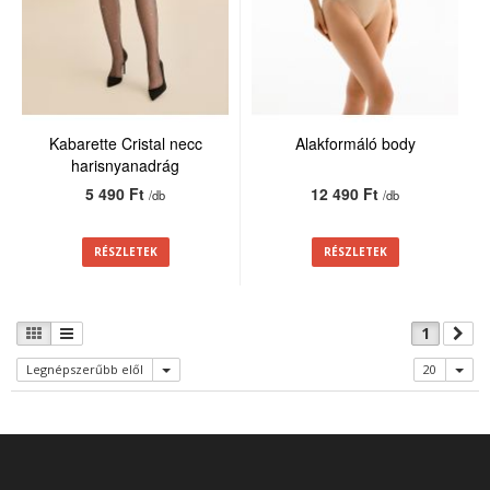
Kabarette Cristal necc
Alakformáló body
harisnyanadrág
5 490 Ft
12 490 Ft
/db
/db
RÉSZLETEK
RÉSZLETEK
1
Legnépszerűbb elől
20