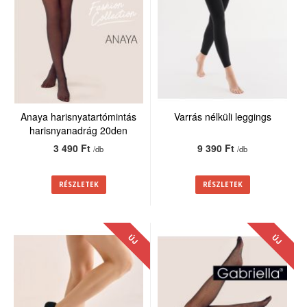
Anaya harisnyatartómintás
Varrás nélküli leggings
harisnyanadrág 20den
3 490 Ft
9 390 Ft
/db
/db
RÉSZLETEK
RÉSZLETEK
ÚJ
ÚJ