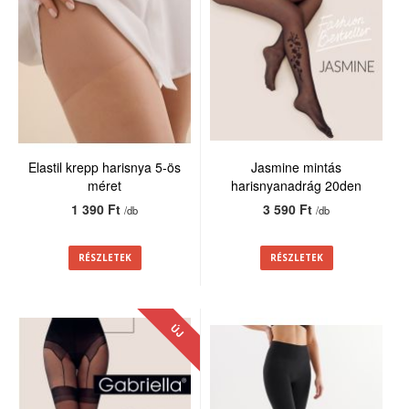
Elastil krepp harisnya 5-ös
Jasmine mintás
méret
harisnyanadrág 20den
1 390 Ft
3 590 Ft
/db
/db
RÉSZLETEK
RÉSZLETEK
ÚJ