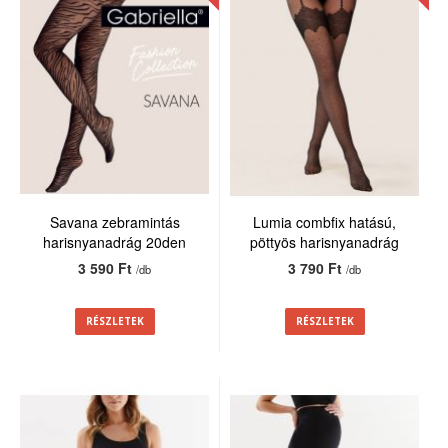
Savana zebramintás
Lumia combfix hatású,
harisnyanadrág 20den
pöttyös harisnyanadrág
20den
3 590 Ft
3 790 Ft
/db
/db
RÉSZLETEK
RÉSZLETEK