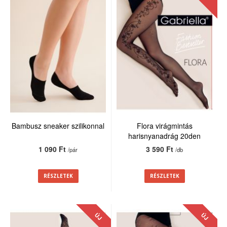
Bambusz sneaker szilikonnal
Flora virágmintás
harisnyanadrág 20den
1 090 Ft
3 590 Ft
/pár
/db
RÉSZLETEK
RÉSZLETEK
ÚJ
ÚJ