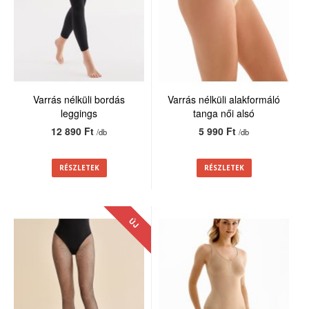
Varrás nélküli bordás
Varrás nélküli alakformáló
leggings
tanga női alsó
12 890 Ft
5 990 Ft
/db
/db
RÉSZLETEK
RÉSZLETEK
ÚJ