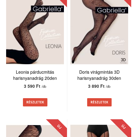
Leonia párducmitás
Doris virágmintás 3D
harisnyanadrág 20den
harisnyanadrág 30den
3 590 Ft
3 890 Ft
/db
/db
RÉSZLETEK
RÉSZLETEK
ÚJ
ÚJ